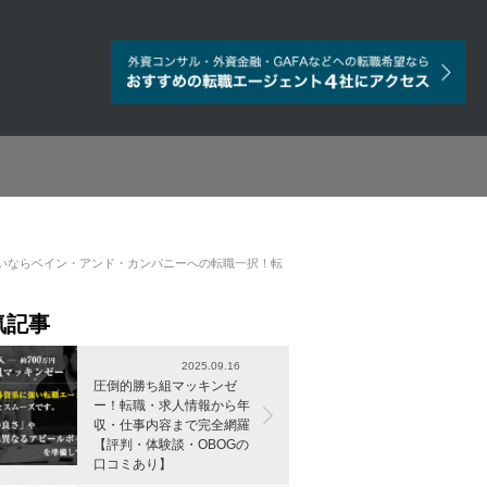
いならベイン・アンド・カンパニーへの転職一択！転
気記事
2025.09.16
圧倒的勝ち組マッキンゼ
ー！転職・求人情報から年
収・仕事内容まで完全網羅
【評判・体験談・OBOGの
口コミあり】