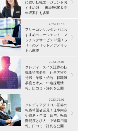
に強い転職エージェントお
すすめ6社！未経験OK＆高
年収案件も多数
2024.12.10
フリーコンサルタントにお
すすめのエージェント・マ
ッチングサービス12選！フ
リーのメリット／デメリッ
トも解説
2023.05.01
クレディ・スイス証券の転
職希望者必見！仕事内容や
待遇・年収・給与、転職難
易度と求人・中途採用情
報、口コミ・評判を公開
2023.05.01
クレディアグリコル証券の
転職希望者必見！仕事内容
や待遇・年収・給与、転職
難易度と求人・中途採用情
報、口コミ・評判を公開