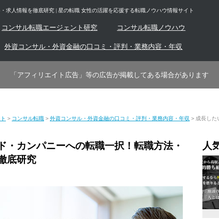
求人情報を徹底研究 | 星の転職 女性の活躍を応援する転職ノウハウ情報サイト
コンサル転職エージェント研究
コンサル転職ノウハウ
外資コンサル・外資金融の口コミ・評判・業務内容・年収
「アフィリエイト広告」等の広告が掲載してある場合があります
イト
>
コンサル転職
>
外資コンサル・外資金融の口コミ・評判・業務内容・年収
>
成長した
ド・カンパニーへの転職一択！転職方法・
人
徹底研究