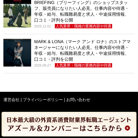
BRIEFING（ブリーフィング）のショップスタッ
フ、販売員になりたい人必見。仕事内容や待遇・
年収・給与、転職難易度と求人・中途採用情報、
口コミ・評判を公開
人気業界・職種の業務内容や待遇
2025.12.01
MARK & LONA（マーク アンド ロナ）のストアマ
ネージャーになりたい人必見。仕事内容や待遇・
年収・給与、転職難易度と求人・中途採用情報、
口コミ・評判を公開
人気業界・職種の業務内容や待遇
2025.09.27
運営会社
|
プライバシーポリシー
|
お問い合わせ
© 星の転職 女性の活躍を応援する転職ノウハウ情報サイト All Rights
Reserved. commentPolicy