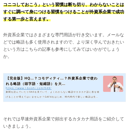
コニコしておこう」という習慣は断ち切り、わからないことは
すぐに調べて身につける習慣をつけることが外資系企業で成功
する第一歩と言えます。
外資系企業ではさまざまな専門用語が行き交います。メールな
どでは略語も多く使用されますので、より深く学んでおきたい
という方はこちらの記事も参考にしてみてはいかがでしょう
か。
【完全版】HQ…？コモディティ…？外資系企業で使わ
れる略語（頭字語・短縮語）を大...
https://www.l-boshi.com/649/
新聞を読んでいたりSNSを見ていて、よくわからない略語やカタカナ語に首を傾
げることが増えてはいませんか？GAFAをはじめ、時代時代で新しい略語は生ま
れて消えていきますが、きちんと理解しておかないと「この人最近の経済や政治
に関する情報に疎い人だな…」と思われてしまうような言葉もあります。何かと
スピードの早い外資系企業に転職を希望するのであれば、トレンドには敏感でい
るべきです。そういった背景も含め、この記事では今押さえておきたい略語・カ
それでは早速外資系企業で頻出するカタカナ用語をご紹介して
タカナ語をご紹介します。まずは外資系企業とは？のところを知りたい方は...
いきましょう。