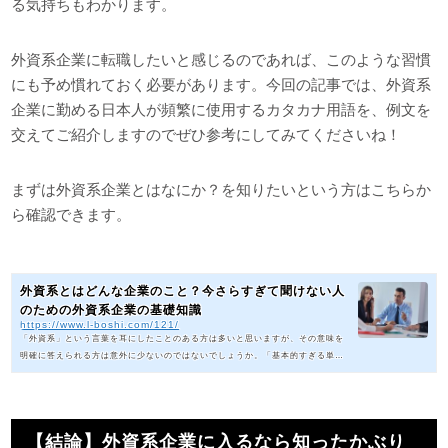
る気持ちもわかります。
外資系企業に転職したいと感じるのであれば、このような習慣
にも予め慣れておく必要があります。今回の記事では、外資系
企業に勤める日本人が頻繁に使用するカタカナ用語を、例文を
交えてご紹介しますのでぜひ参考にしてみてくださいね！
まずは外資系企業とはなにか？を知りたいという方はこちらか
ら確認できます。
外資系とはどんな企業のこと？今さらすぎて聞けない人
のための外資系企業の基礎知識
https://www.l-boshi.com/121/
「外資系」という言葉を耳にしたことのある方は多いと思いますが、その意味を
明確に答えられる方は意外に少ないのではないでしょうか。「基本的すぎる単語
だから、今さら聞けない…」という方のために、外資系とは一体何なのか、外資
系企業とはどんな組織なのか、日系企業との違いは？などの基本情報をご紹介し
ていきます。外資系企業への転職を検討している方は、この記事を参考に、自分
に合っているかどうか確認してみてください。今さらだけど外資って何…？「外
【結論】外資系企業に入るなら知ったかぶり
資」とは、日本以外つまり海外・外国の投資家などが投資した資本という...