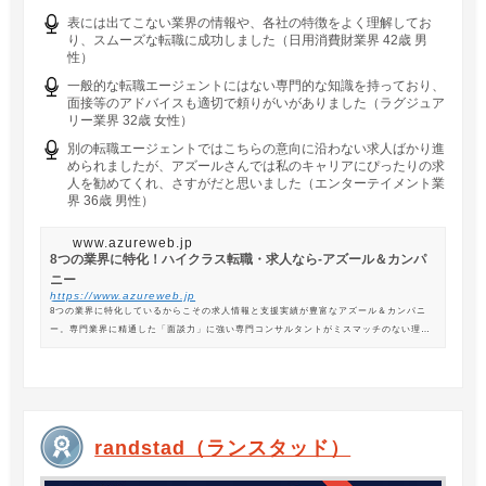
表には出てこない業界の情報や、各社の特徴をよく理解してお
り、スムーズな転職に成功しました（日用消費財業界 42歳 男
性）
一般的な転職エージェントにはない専門的な知識を持っており、
面接等のアドバイスも適切で頼りがいがありました（ラグジュア
リー業界 32歳 女性）
別の転職エージェントではこちらの意向に沿わない求人ばかり進
められましたが、アズールさんでは私のキャリアにぴったりの求
人を勧めてくれ、さすがだと思いました（エンターテイメント業
界 36歳 男性）
www.azureweb.jp
8つの業界に特化！ハイクラス転職・求人なら-アズール＆カンパ
ニー
https://www.azureweb.jp
8つの業界に特化しているからこその求人情報と支援実績が豊富なアズール＆カンパニ
ー。専門業界に精通した「面談力」に強い専門コンサルタントがミスマッチのない理想
の転職を支援します。
randstad（ランスタッド）