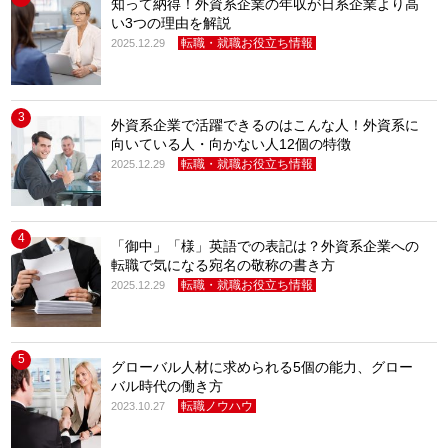
知って納得！外資系企業の年収が日系企業より高
い3つの理由を解説
転職・就職お役立ち情報
2025.12.29
3
外資系企業で活躍できるのはこんな人！外資系に
向いている人・向かない人12個の特徴
転職・就職お役立ち情報
2025.12.29
4
「御中」「様」英語での表記は？外資系企業への
転職で気になる宛名の敬称の書き方
転職・就職お役立ち情報
2025.12.29
5
グローバル人材に求められる5個の能力、グロー
バル時代の働き方
転職ノウハウ
2023.10.27