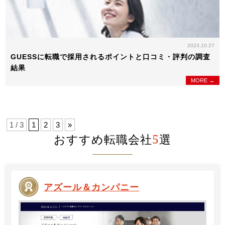
2023.10.27
GUESSに転職で採用されるポイントと口コミ・評判の調査
結果
MORE →
1 / 3
1
2
3
»
おすすめ転職会社
5
選
アズール＆カンパニー