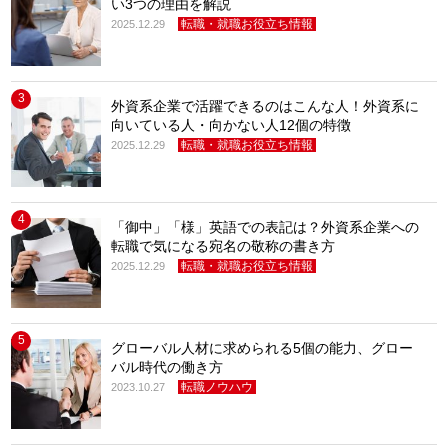
い3つの理由を解説
転職・就職お役立ち情報
2025.12.29
3
外資系企業で活躍できるのはこんな人！外資系に
向いている人・向かない人12個の特徴
転職・就職お役立ち情報
2025.12.29
4
「御中」「様」英語での表記は？外資系企業への
転職で気になる宛名の敬称の書き方
転職・就職お役立ち情報
2025.12.29
5
グローバル人材に求められる5個の能力、グロー
バル時代の働き方
転職ノウハウ
2023.10.27