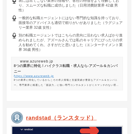
表には出てこない業界の情報や、各社の特徴をよく理解してお
り、スムーズな転職に成功しました（日用消費財業界 42歳 男
性）
一般的な転職エージェントにはない専門的な知識を持っており、
面接等のアドバイスも適切で頼りがいがありました（ラグジュア
リー業界 32歳 女性）
別の転職エージェントではこちらの意向に沿わない求人ばかり進
められましたが、アズールさんでは私のキャリアにぴったりの求
人を勧めてくれ、さすがだと思いました（エンターテイメント業
界 36歳 男性）
www.azureweb.jp
8つの業界に特化！ハイクラス転職・求人なら-アズール＆カンパ
ニー
https://www.azureweb.jp
8つの業界に特化しているからこその求人情報と支援実績が豊富なアズール＆カンパニ
ー。専門業界に精通した「面談力」に強い専門コンサルタントがミスマッチのない理想
の転職を支援します。
randstad（ランスタッド）