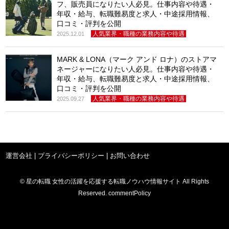
フ、販売員になりたい人必見。仕事内容や待遇・
年収・給与、転職難易度と求人・中途採用情報、
口コミ・評判を公開
人気業界・職種の業務内容や待遇
2025.12.01
MARK & LONA（マーク アンド ロナ）のストアマ
ネージャーになりたい人必見。仕事内容や待遇・
年収・給与、転職難易度と求人・中途採用情報、
口コミ・評判を公開
人気業界・職種の業務内容や待遇
2025.09.27
運営会社
|
プライバシーポリシー
|
お問い合わせ
© 星の転職 女性の活躍を応援する転職ノウハウ情報サイト All Rights
Reserved. commentPolicy