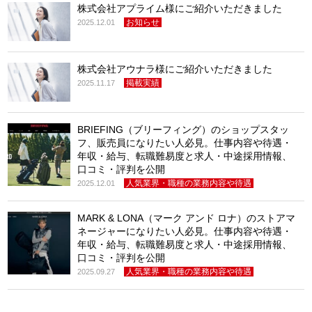
株式会社アプライム様にご紹介いただきました
お知らせ
2025.12.01
株式会社アウナラ様にご紹介いただきました
掲載実績
2025.11.17
BRIEFING（ブリーフィング）のショップスタッ
フ、販売員になりたい人必見。仕事内容や待遇・
年収・給与、転職難易度と求人・中途採用情報、
口コミ・評判を公開
人気業界・職種の業務内容や待遇
2025.12.01
MARK & LONA（マーク アンド ロナ）のストアマ
ネージャーになりたい人必見。仕事内容や待遇・
年収・給与、転職難易度と求人・中途採用情報、
口コミ・評判を公開
人気業界・職種の業務内容や待遇
2025.09.27