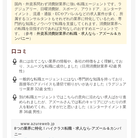
国内・外資系問わず消費財業界に強い転職エージェントです。ラ
グジュアリー、日曜消費財、スポーツ、アウトドア、エンターテ
イメント、流通・通販・ECやアパレルなどの求人案件が多く、所
属するコンサルタントもそれぞれの業界に特化しているため、専
門的な知識とノウハウで転職を支援してくれます。消費財業界へ
の転職を目指すのであれば文句なしのおすすめエージェントで
す。（参考：
外資系消費財業界の転職・求人なら - アズール＆カ
ンパニー
）
口コミ
表には出てこない業界の情報や、各社の特徴をよく理解してお
り、スムーズな転職に成功しました（日用消費財業界 42歳 男
性）
一般的な転職エージェントにはない専門的な知識を持っており、
面接等のアドバイスも適切で頼りがいがありました（ラグジュア
リー業界 32歳 女性）
別の転職エージェントではこちらの意向に沿わない求人ばかり進
められましたが、アズールさんでは私のキャリアにぴったりの求
人を勧めてくれ、さすがだと思いました（エンターテイメント業
界 36歳 男性）
www.azureweb.jp
8つの業界に特化！ハイクラス転職・求人なら-アズール＆カンパ
ニー