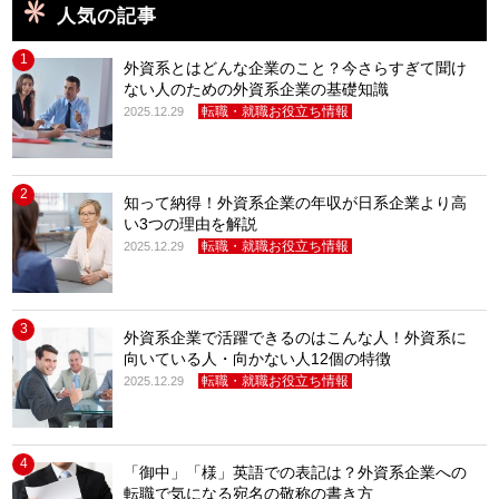
人気の記事
1
外資系とはどんな企業のこと？今さらすぎて聞け
ない人のための外資系企業の基礎知識
転職・就職お役立ち情報
2025.12.29
2
知って納得！外資系企業の年収が日系企業より高
い3つの理由を解説
転職・就職お役立ち情報
2025.12.29
3
外資系企業で活躍できるのはこんな人！外資系に
向いている人・向かない人12個の特徴
転職・就職お役立ち情報
2025.12.29
4
「御中」「様」英語での表記は？外資系企業への
転職で気になる宛名の敬称の書き方