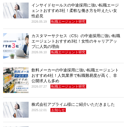
インサイドセールスの中途採用に強い転職エージ
ェントおすすめ3社！柔軟な働き方を叶えたい女
性必見
転職エージェント研究
2026.05.19
カスタマーサクセス（CS）の中途採用に強い転職
エージェントおすすめ3社！女性のキャリアアッ
プに人気の理由
転職エージェント研究
2026.06.10
飲料メーカーの中途採用に強い転職エージェント
おすすめ4社！人気業界で転職難易度が高く、非
公開求人も多め
転職エージェント研究
2026.07.27
株式会社アプライム様にご紹介いただきました
お知らせ
2025.12.01