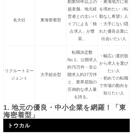
創業50年以上の
・東海地方に骨
超老舗。地元経
を埋めたい（転
営者との太いパ
勤なし希望）人
名大社
東海密着型
イプによる「独
・大手にない隠
占求人」が豊
れた優良企業に
富。
出会いたい人
転職決定数
・幅広い選択肢
No.1。公開求人
から求人を選び
約75万件・非公
リクルートエー
たい人
大手総合型
開求人約27万件
ジェント
・初めての転職
と、業界屈指の
で市場の動向を
圧倒的な求人量
知りたい人
を誇る。
1. 地元の優良・中小企業を網羅！「東
海密着型」
トウカル