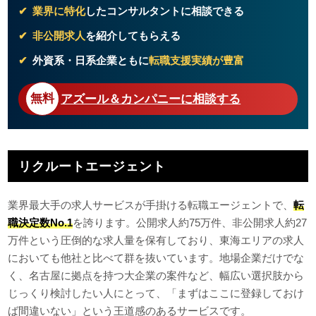
業界に特化
したコンサルタントに相談できる
非公開求人
を紹介してもらえる
外資系・日系企業ともに
転職支援実績が豊富
アズール＆カンパニーに相談する
リクルートエージェント
業界最大手の求人サービスが手掛ける転職エージェントで、
転
職決定数No.1
を誇ります。公開求人約75万件、非公開求人約27
万件という圧倒的な求人量を保有しており、東海エリアの求人
においても他社と比べて群を抜いています。地場企業だけでな
く、名古屋に拠点を持つ大企業の案件など、幅広い選択肢から
じっくり検討したい人にとって、「まずはここに登録しておけ
ば間違いない」という王道感のあるサービスです。