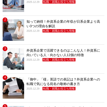
転職・就職お役立ち情報
2025.12.29
2
知って納得！外資系企業の年収が日系企業より高
い3つの理由を解説
転職・就職お役立ち情報
2025.12.29
3
外資系企業で活躍できるのはこんな人！外資系に
向いている人・向かない人12個の特徴
転職・就職お役立ち情報
2025.12.29
4
「御中」「様」英語での表記は？外資系企業への
転職で気になる宛名の敬称の書き方
転職・就職お役立ち情報
2025.12.29
5