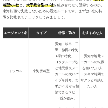
着型の2社
と、
大手総合型の1社
を組み合わせて登録するのが、
東海転職で失敗しないための最短ルートです。まずは3社の特
徴を比較表でチェックしてみましょう。
エージェント名
タイプ
特徴・強み
おすすめな人
愛知・岐阜・三
重・静岡の東海
4県に特化。ト
・愛知や地元メ
ヨタグループな
ーカーへの転職
ど地元優良メー
を狙いたい人
トウカル
東海密着型
カーへの太いパ
・スキマ時間で
イプを持ち、わ
サクッと相談し
ずか29分から相
たい人
談できるスピー
ド感が強み。