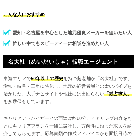
こんな人におすすめ
愛知・名古屋を中心とした地元優良メーカーを狙いたい人
忙しい中でもスピーディーに相談を進めたい人
名大社（めいだいしゃ）転職エージェント
東海エリアで
50年以上の歴史
を持つ超老舗が「名大社」です。
愛知・岐阜・三重に特化し、地元の経営者層との太いパイプを
活かした、大手ナビサイトや他社には出回らない
「独占求人」
を多数保有しています。
キャリアアドバイザーとの面談は約60分。ヒアリング内容をも
とにキャリアプランを一緒に設計し、方向性に沿った求人を紹
介してもらえます。応募書類の作成アドバイスから面接日時の