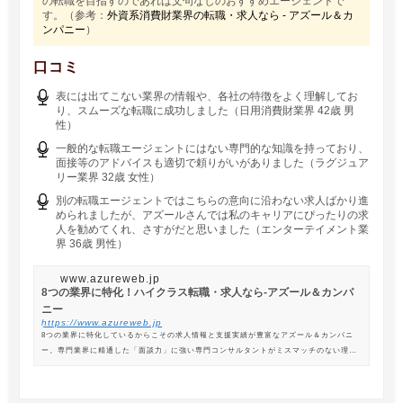
の転職を目指すのであれば文句なしのおすすめエージェントで
す。（参考：
外資系消費財業界の転職・求人なら - アズール＆カ
ンパニー
）
口コミ
表には出てこない業界の情報や、各社の特徴をよく理解してお
り、スムーズな転職に成功しました（日用消費財業界 42歳 男
性）
一般的な転職エージェントにはない専門的な知識を持っており、
面接等のアドバイスも適切で頼りがいがありました（ラグジュア
リー業界 32歳 女性）
別の転職エージェントではこちらの意向に沿わない求人ばかり進
められましたが、アズールさんでは私のキャリアにぴったりの求
人を勧めてくれ、さすがだと思いました（エンターテイメント業
界 36歳 男性）
www.azureweb.jp
8つの業界に特化！ハイクラス転職・求人なら-アズール＆カンパ
ニー
https://www.azureweb.jp
8つの業界に特化しているからこその求人情報と支援実績が豊富なアズール＆カンパニ
ー。専門業界に精通した「面談力」に強い専門コンサルタントがミスマッチのない理想
の転職を支援します。