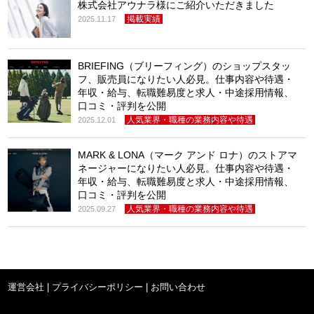
株式会社アウナラ様にご紹介いただきました
掲載実績
2025.11.17
BRIEFING（ブリーフィング）のショップスタッ
フ、販売員になりたい人必見。仕事内容や待遇・
年収・給与、転職難易度と求人・中途採用情報、
口コミ・評判を公開
人気業界・職種の業務内容や待遇
2025.12.01
MARK & LONA（マーク アンド ロナ）のストアマ
ネージャーになりたい人必見。仕事内容や待遇・
年収・給与、転職難易度と求人・中途採用情報、
口コミ・評判を公開
人気業界・職種の業務内容や待遇
2025.09.27
運営会社
|
プライバシーポリシー
|
お問い合わせ