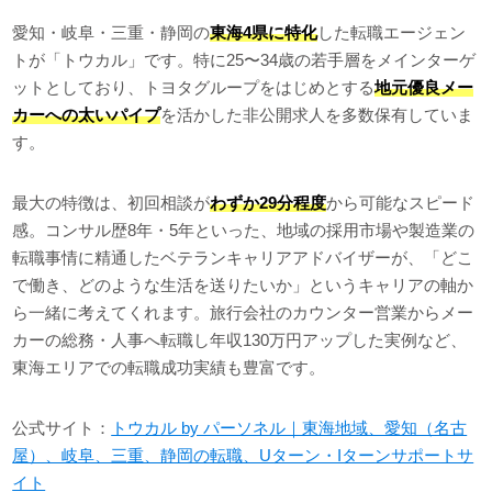
愛知・岐阜・三重・静岡の
東海4県に特化
した転職エージェン
トが「トウカル」です。特に25〜34歳の若手層をメインターゲ
ットとしており、トヨタグループをはじめとする
地元優良メー
カーへの太いパイプ
を活かした非公開求人を多数保有していま
す。
最大の特徴は、初回相談が
わずか29分程度
から可能なスピード
感。コンサル歴8年・5年といった、地域の採用市場や製造業の
転職事情に精通したベテランキャリアアドバイザーが、「どこ
で働き、どのような生活を送りたいか」というキャリアの軸か
ら一緒に考えてくれます。旅行会社のカウンター営業からメー
カーの総務・人事へ転職し年収130万円アップした実例など、
東海エリアでの転職成功実績も豊富です。
公式サイト：
トウカル by パーソネル｜東海地域、愛知（名古
屋）、岐阜、三重、静岡の転職、Uターン・Iターンサポートサ
イト