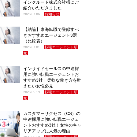
インクルード株式会社様にご
紹介いただきました
お知らせ
2026.07.06
【結論】東海転職で登録すべ
きおすすめエージェント3選
（比較表）
転職エージェント研
2026.07.01
究
インサイドセールスの中途採
用に強い転職エージェントお
すすめ3社！柔軟な働き方を叶
えたい女性必見
転職エージェント研
2026.05.19
究
カスタマーサクセス（CS）の
中途採用に強い転職エージェ
ントおすすめ3社！女性のキャ
リアアップに人気の理由