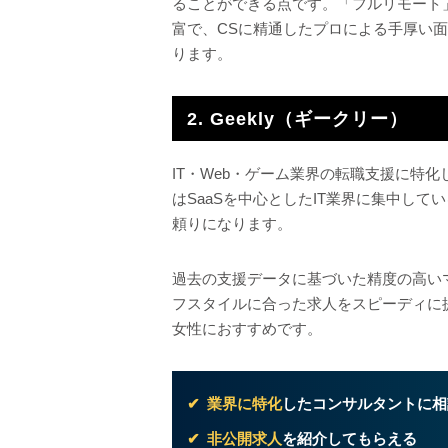
ることができる点です。「フルリモート
富で、CSに精通したプロによる手厚い
ります。
2. Geekly（ギークリー）
IT・Web・ゲーム業界の転職支援に特
はSaaSを中心としたIT業界に集中して
頼りになります。
過去の支援データに基づいた精度の高い
フスタイルに合った求人をスピーディに提
女性におすすめです。
業界に特化
したコンサルタントに相
非公開求人
を紹介してもらえる