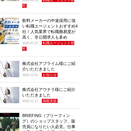
転職エージェント研
2026.06.10
究
飲料メーカーの中途採用に強
い転職エージェントおすすめ4
社！人気業界で転職難易度が
高く、非公開求人も多め
転職エージェント研
2026.07.27
究
株式会社アプライム様にご紹
介いただきました
お知らせ
2025.12.01
株式会社アウナラ様にご紹介
いただきました
掲載実績
2025.11.17
BRIEFING（ブリーフィン
グ）のショップスタッフ、販
売員になりたい人必見。仕事