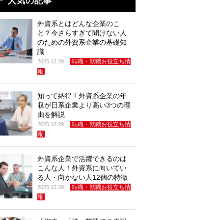
人気の記事
外資系とはどんな企業のこ
と？今さらすぎて聞けない人
のための外資系企業の基礎知
識
転職・就職お役立ち情
2025.12.29
報
知って納得！外資系企業の年
収が日系企業より高い3つの理
由を解説
転職・就職お役立ち情
2025.12.29
報
外資系企業で活躍できるのは
こんな人！外資系に向いてい
る人・向かない人12個の特徴
転職・就職お役立ち情
2025.12.29
報