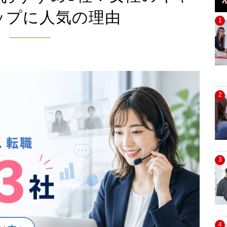
ップに人気の理由
1
2
3
4