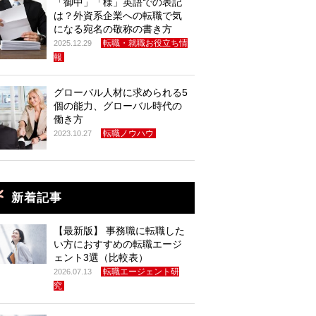
「御中」「様」英語での表記
は？外資系企業への転職で気
になる宛名の敬称の書き方
転職・就職お役立ち情
2025.12.29
報
グローバル人材に求められる5
個の能力、グローバル時代の
働き方
転職ノウハウ
2023.10.27
新着記事
【最新版】 事務職に転職した
い方におすすめの転職エージ
ェント3選（比較表）
転職エージェント研
2026.07.13
究