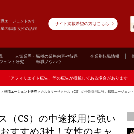
転職エージェントおす
サイト掲載希望の方はこちら
 星の転職 女性の活躍
職
人気業界・職種の業務内容や待遇
企業別転職情報
ジェント研究
転職ノウハウ
「アフィリエイト広告」等の広告が掲載してある場合があります
ト
>
転職エージェント研究
>
カスタマーサクセス（CS）の中途採用に強い転職エージェン
ス（CS）の中途採用に強い
おすすめ3社！女性のキャ