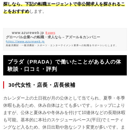
探しなら、下記の転職エージェントで非公開求人を探されるこ
とをおすすめ
します。
www.azureweb.jp
8 users
グローバル企業への転職・求人なら – アズール＆カンパニー
https://www.azureweb.jp
高級消費財・一般消費財・スポーツ・エンターテイメント業界への転職をサポートいたします。
プラダ（PRADA）で働いたことがある人の体
験談・口コミ・評判
30代女性・店長・店長候補
カレンダー上の土日祝が月の公休として当てられ、夏季・冬季
休暇もあるため、休み自体はとても多いです。ショップにより
ますが、公休と夏休みや冬休みを付けて10連休などの長期休暇
も可能。基本的に本社のスケジュールベース(平日)でミーティ
ングなど入るため、休日出勤や急なシフト変更が多いです。ま