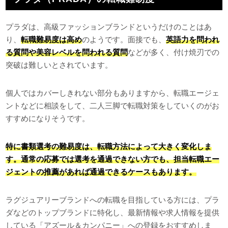
プラダは、高級ファッションブランドというだけのことはあ
り、
転職難易度は高め
のようです。面接でも、
英語力を問われ
る質問や美容レベルを問われる質問
などが多く、付け焼刃での
突破は難しいとされています。
個人ではカバーしきれない部分もありますから、転職エージェ
ントなどに相談をして、二人三脚で転職対策をしていくのがお
すすめになりそうです。
特に書類選考の難易度は、転職方法によって大きく変化しま
す。通常の応募では選考を通過できない方でも、担当転職エー
ジェントの推薦があれば通過できるケースもあります。
ラグジュアリーブランドへの転職を目指している方には、プラ
ダなどのトップブランドに特化し、最新情報や求人情報を提供
している「アズール＆カンパニー」への登録をおすすめしま