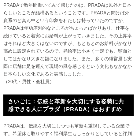
PRADAで数年間働いてみて感じたのは、PRADAは以外と日本
らしいところが結構あるということです。PRADAと聞けば外
資系のど真ん中という印象をわたしは持っていたのですが、
PRADAは年功序列的なところがちょっとばかりあり、仕事を
続けていると着実にお給料が上がっていきました。その上昇率
はそれほど大きくはないのですが、もともとのお給料がかなり
高めに設定されているので、昇給率は小さく一定でも、額面と
してはかなり大きな額になりました。また、多くの経営層も実
際に店舗に足を運んで現場の風を感じるという文化もなかなか
日本らしい文化であると実感しました。
（20代・男性・会社員）
さいごに：伝統と革新を大切にする姿勢に共
感できる人にプラダ（PRADA）はおすすめ
PRADAは、伝統を大切にしつつも革新も重視している企業で
す。希望休も取りやすく福利厚生もしっかりとしていると評判