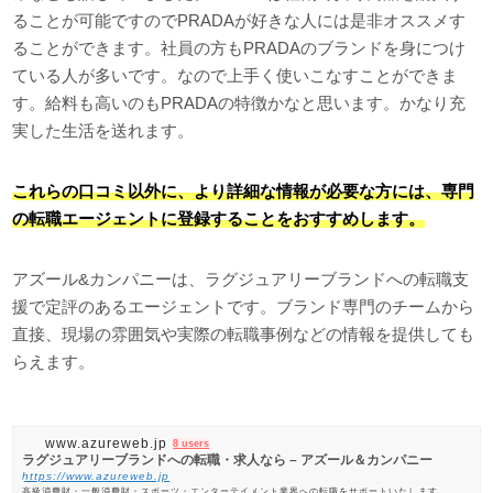
ることが可能ですのでPRADAが好きな人には是非オススメす
ることができます。社員の方もPRADAのブランドを身につけ
ている人が多いです。なので上手く使いこなすことができま
す。給料も高いのもPRADAの特徴かなと思います。かなり充
実した生活を送れます。
これらの口コミ以外に、より詳細な情報が必要な方には、専門
の転職エージェントに登録することをおすすめします。
アズール&カンパニーは、ラグジュアリーブランドへの転職支
援で定評のあるエージェントです。ブランド専門のチームから
直接、現場の雰囲気や実際の転職事例などの情報を提供しても
らえます。
www.azureweb.jp
8 users
ラグジュアリーブランドへの転職・求人なら – アズール＆カンパニー
https://www.azureweb.jp
高級消費財・一般消費財・スポーツ・エンターテイメント業界への転職をサポートいたします。