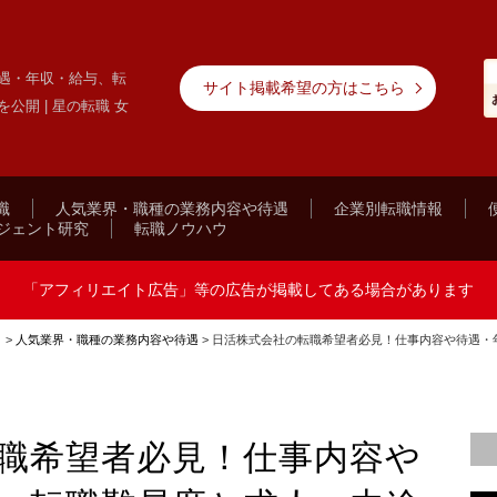
遇・年収・給与、転
サイト掲載希望の方はこちら
開 | 星の転職 女
職
人気業界・職種の業務内容や待遇
企業別転職情報
ジェント研究
転職ノウハウ
「アフィリエイト広告」等の広告が掲載してある場合があります
ト
>
人気業界・職種の業務内容や待遇
>
日活株式会社の転職希望者必見！仕事内容や待遇・
職希望者必見！仕事内容や