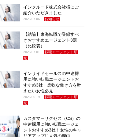
インクルード株式会社様にご
紹介いただきました
お知らせ
2026.07.06
【結論】東海転職で登録すべ
きおすすめエージェント3選
（比較表）
転職エージェント研
2026.07.01
究
インサイドセールスの中途採
用に強い転職エージェントお
すすめ3社！柔軟な働き方を叶
えたい女性必見
転職エージェント研
2026.05.19
究
カスタマーサクセス（CS）の
中途採用に強い転職エージェ
ントおすすめ3社！女性のキャ
リアアップに人気の理由