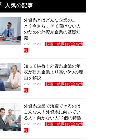
人気の記事
外資系とはどんな企業のこ
と？今さらすぎて聞けない人
のための外資系企業の基礎知
識
転職・就職お役立ち情
2025.12.29
報
知って納得！外資系企業の年
収が日系企業より高い3つの理
由を解説
転職・就職お役立ち情
2025.12.29
報
外資系企業で活躍できるのは
こんな人！外資系に向いてい
る人・向かない人12個の特徴
転職・就職お役立ち情
2025.12.29
報