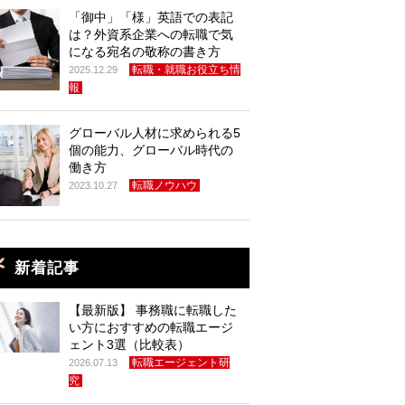
「御中」「様」英語での表記
は？外資系企業への転職で気
になる宛名の敬称の書き方
転職・就職お役立ち情
2025.12.29
報
グローバル人材に求められる5
個の能力、グローバル時代の
働き方
転職ノウハウ
2023.10.27
新着記事
【最新版】 事務職に転職した
い方におすすめの転職エージ
ェント3選（比較表）
転職エージェント研
2026.07.13
究