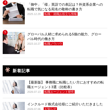
4
「御中」「様」英語での表記は？外資系企業への
転職で気になる宛名の敬称の書き方
転職・就職お役立ち情報
2025.12.29
5
グローバル人材に求められる5個の能力、グロー
バル時代の働き方
転職ノウハウ
2023.10.27
新着記事
【最新版】 事務職に転職したい方におすすめの転
職エージェント3選（比較表）
転職エージェント研究
2026.07.13
インクルード株式会社様にご紹介いただきました
お知らせ
2026.07.06