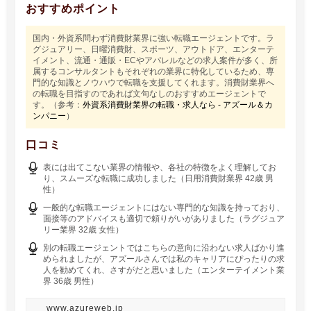
おすすめポイント
国内・外資系問わず消費財業界に強い転職エージェントです。ラ
グジュアリー、日曜消費財、スポーツ、アウトドア、エンターテ
イメント、流通・通販・ECやアパレルなどの求人案件が多く、所
属するコンサルタントもそれぞれの業界に特化しているため、専
門的な知識とノウハウで転職を支援してくれます。消費財業界へ
の転職を目指すのであれば文句なしのおすすめエージェントで
す。（参考：
外資系消費財業界の転職・求人なら - アズール＆カ
ンパニー
）
口コミ
表には出てこない業界の情報や、各社の特徴をよく理解してお
り、スムーズな転職に成功しました（日用消費財業界 42歳 男
性）
一般的な転職エージェントにはない専門的な知識を持っており、
面接等のアドバイスも適切で頼りがいがありました（ラグジュア
リー業界 32歳 女性）
別の転職エージェントではこちらの意向に沿わない求人ばかり進
められましたが、アズールさんでは私のキャリアにぴったりの求
人を勧めてくれ、さすがだと思いました（エンターテイメント業
界 36歳 男性）
www.azureweb.jp