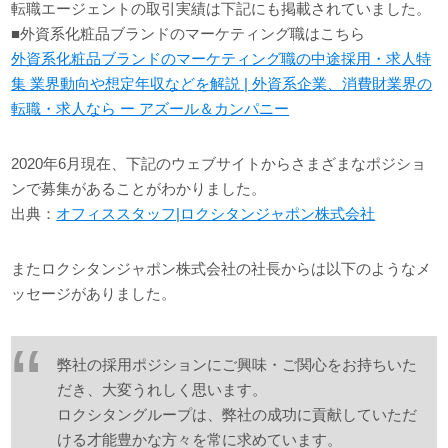
転職エージェントの取引実績は下記にも掲載されていました。
■外資系化粧品ブランドのマーケティング職はこちら
外資系化粧品ブランドのマーケティング職の中途採用・求人特
集 業界動向や想定年収などを解説 | 外資系企業、消費財業界の
転職・求人なら ー アズール＆カンパニー
2020年6月現在、下記のウェブサイトからさまざまなポジショ
ンで募集があることがわかりました。
出典：
オフィススタッフ|ロクシタンジャポン株式会社
またロクシタンジャポン株式会社の社長からは以下のようなメ
ッセージがありました。
弊社の採用ポジションにご興味・ご関心をお持ちいた
だき、大変うれしく思います。
ロクシタングループは、弊社の成功に貢献していただ
ける才能豊かな方々を常に求めています。