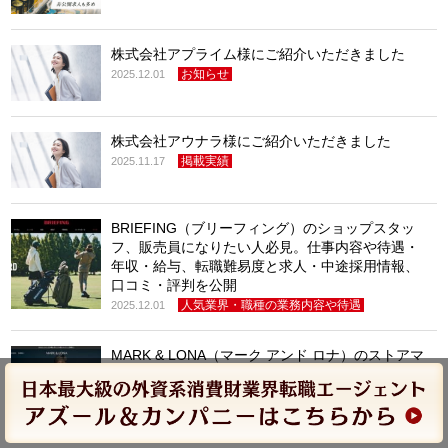
株式会社アプライム様にご紹介いただきました
お知らせ
2025.12.01
株式会社アウナラ様にご紹介いただきました
掲載実績
2025.11.17
BRIEFING（ブリーフィング）のショップスタッ
フ、販売員になりたい人必見。仕事内容や待遇・
年収・給与、転職難易度と求人・中途採用情報、
口コミ・評判を公開
人気業界・職種の業務内容や待遇
2025.12.01
MARK & LONA（マーク アンド ロナ）のストアマ
ネージャーになりたい人必見。仕事内容や待遇・
年収・給与、転職難易度と求人・中途採用情報、
口コミ・評判を公開
人気業界・職種の業務内容や待遇
2025.09.27