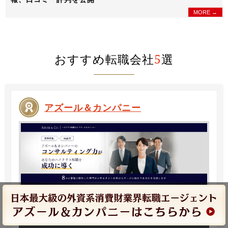
MORE →
おすすめ転職会社
5
選
アズール＆カンパニー