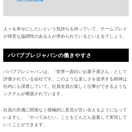
人々を幸せにしたいという気持ちを持っていて、チームプレイ
が得意な協調性のある人が求められているといえるでしょう。
パパブブレジャパンの働きやすさ
パパブブレジャパンは、「世界一面白いお菓子屋さん」として
評価されている会社です。このような楽しさを追求する精神は
社内にも浸透していて、社員全員が楽しく仕事ができるような
システムが構築されています。
社員の所属に関係なく積極的に意見が言い合えるようになって
いますし、「やってみたい」ことをどんどん提案して実現して
いくことができます。