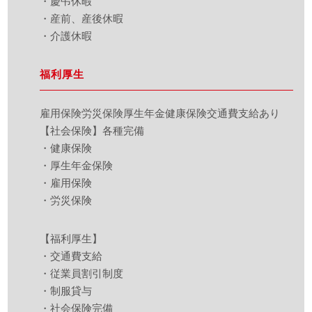
・慶弔休暇
・産前、産後休暇
・介護休暇
福利厚生
雇用保険労災保険厚生年金健康保険交通費支給あり
【社会保険】各種完備
・健康保険
・厚生年金保険
・雇用保険
・労災保険
【福利厚生】
・交通費支給
・従業員割引制度
・制服貸与
・社会保険完備