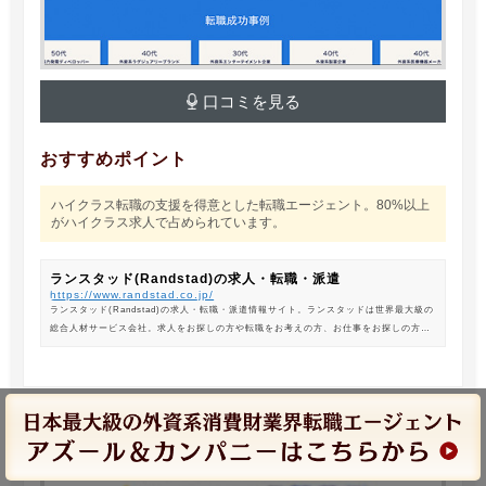
口コミを見る
おすすめポイント
ハイクラス転職の支援を得意とした転職エージェント。80%以上
がハイクラス求人で占められています。
ランスタッド(Randstad)の求人・転職・派遣
https://www.randstad.co.jp/
ランスタッド(Randstad)の求人・転職・派遣情報サイト。ランスタッドは世界最大級の
総合人材サービス会社。求人をお探しの方や転職をお考えの方、お仕事をお探しの方に
は、オフィスワークから製造・物流系の求人まで幅広くご紹介します。
ISSコンサルティング