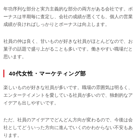
年功序列な部分と実力主義的な部分の両方がある会社です。ボ
ーナスは半期毎に査定し、会社の成績が悪くても、個人の営業
成績が良ければしっかりとボーナスは向上します。
社員の仲は良く、甘いものが好きな社員がほとんどなので、お
菓子の話題で盛り上がることも多いです。働きやすい職場だと
思います。
40代女性・マーケティング部
楽しいものが好きな社員が多いです。職場の雰囲気は明るく、
エンターテイメントを愛している社員が多いので、独創的なア
イデアも出しやすいです。
ただ、社員のアイデアでどんどん方向が変わるので、今後は会
社としてどういった方向に進んでいくのかわからない不安もあ
ります。