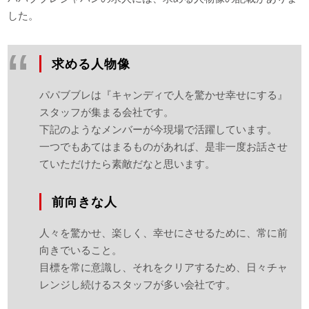
した。
求める人物像
パパブブレは『キャンディで人を驚かせ幸せにする』
スタッフが集まる会社です。
下記のようなメンバーが今現場で活躍しています。
一つでもあてはまるものがあれば、是非一度お話させ
ていただけたら素敵だなと思います。
前向きな人
人々を驚かせ、楽しく、幸せにさせるために、常に前
向きでいること。
目標を常に意識し、それをクリアするため、日々チャ
レンジし続けるスタッフが多い会社です。