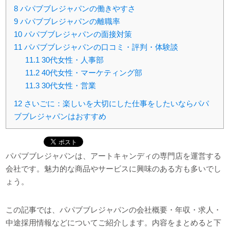
8
パパブブレジャパンの働きやすさ
9
パパブブレジャパンの離職率
10
パパブブレジャパンの面接対策
11
パパブブレジャパンの口コミ・評判・体験談
11.1
30代女性・人事部
11.2
40代女性・マーケティング部
11.3
30代女性・営業
12
さいごに：楽しいを大切にした仕事をしたいならパパ
ブブレジャパンはおすすめ
パパブブレジャパンは、アートキャンディの専門店を運営する
会社です。魅力的な商品やサービスに興味のある方も多いでし
ょう。
この記事では、パパブブレジャパンの会社概要・年収・求人・
中途採用情報などについてご紹介します。内容をまとめると下