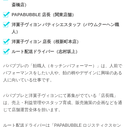
斎橋店）
PAPABUBBLE 店長（関東店舗）
洋菓子ヴィヨン パティシエスタッフ（バウムクーヘン職
人）
洋菓子ヴィヨン 店長（桜新町本店）
ルート配送ドライバー（志村坂上）
パパブブレの「飴職人（キッチンパフォーマー）」は、人前で
パフォーマンスをしたい人や、飴の柄やデザインに興味のある
人に向いている仕事です。
パパブブレと洋菓子ヴィヨンにて募集がでている「店長職」
は、売上・利益管理やスタッフ育成、販売施策の企画などを通
じて店舗運営全体を担います。
ルート配送ドライバーは「PAPABUBBLE ロジスティクスセン