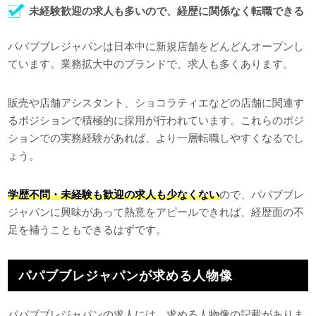
未経験歓迎の求人も多いので、経歴に関係なく転職できる
パパブブレジャパンは日本中に新規店舗をどんどんオープンし
ています。業務拡大中のブランドで、求人も多くあります。
販売や店舗アシスタント、ショコラティエなどの店舗に関連す
るポジションで積極的に採用が行われています。これらのポジ
ションでの実務経験があれば、より一層転職しやすくなるでし
ょう。
学歴不問・未経験も歓迎の求人も少なくない
ので、パパブブレ
ジャパンに興味があって熱意をアピールできれば、経歴面の不
足を補うこともできるはずです。
パパブブレジャパンが求める人物像
パパブブレジャパンの求人には、求める人物像の記載がありま