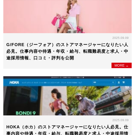
2025.09.09
G/FORE（ジーフォア）のストアマネージャーになりたい人
必見。仕事内容や待遇・年収・給与、転職難易度と求人・中
途採用情報、口コミ・評判を公開
MORE →
2025.09.09
HOKA（ホカ）のストアマネージャーになりたい人必見。仕
事内容や待遇・年収・給与、転職難易度と求人・中途採用情