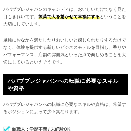
パパブブレジャパンのキャンディは、おいしいだけでなく見た
目もきれいです。
製菓で人を驚かせて幸福にする
ということを
大切にしています。
単純におなかを満たしたりおいしいと感じられたりするだけで
なく、体験を提供する新しいビジネスモデルを目指し、香りや
パフォーマンス、店舗の雰囲気といった点で楽しめることを大
切にしているといえそうです。
パパブブレジャパンへの転職に必要なスキル
や資格
パパブブレジャパンへの転職に必要なスキルや資格は、希望す
るポジションによって少々異なります。
飴職人：学歴不問 / 未経験OK