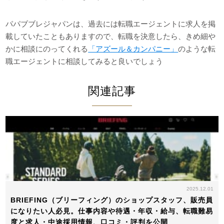
パパブブレジャパンは、過去には転職エージェントに求人を掲
載していたこともありますので、転職を決意したら、きめ細や
かに相談にのってくれる
「アズール＆カンパニー」
のような転
職エージェントに相談してみると良いでしょう
関連記事
2025.12.01
BRIEFING（ブリーフィング）のショップスタッフ、販売員
になりたい人必見。仕事内容や待遇・年収・給与、転職難易
度と求人・中途採用情報、口コミ・評判を公開