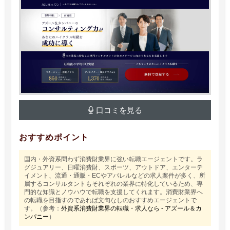
口コミを見る
おすすめポイント
国内・外資系問わず消費財業界に強い転職エージェントです。ラ
グジュアリー、日曜消費財、スポーツ、アウトドア、エンターテ
イメント、流通・通販・ECやアパレルなどの求人案件が多く、所
属するコンサルタントもそれぞれの業界に特化しているため、専
門的な知識とノウハウで転職を支援してくれます。消費財業界へ
の転職を目指すのであれば文句なしのおすすめエージェントで
す。（参考：
外資系消費財業界の転職・求人なら - アズール＆カ
ンパニー
）