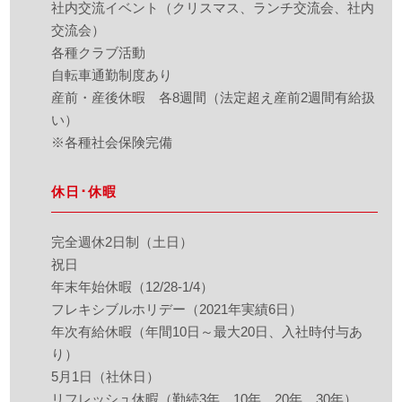
社内交流イベント（クリスマス、ランチ交流会、社内
交流会）
各種クラブ活動
自転車通勤制度あり
産前・産後休暇 各8週間（法定超え産前2週間有給扱
い）
※各種社会保険完備
休日･休暇
完全週休2日制（土日）
祝日
年末年始休暇（12/28-1/4）
フレキシブルホリデー（2021年実績6日）
年次有給休暇（年間10日～最大20日、入社時付与あ
り）
5月1日（社休日）
リフレッシュ休暇（勤続3年、10年、20年、30年）