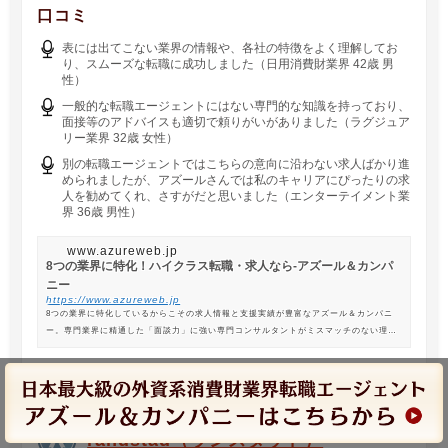
口コミ
表には出てこない業界の情報や、各社の特徴をよく理解してお
り、スムーズな転職に成功しました（日用消費財業界 42歳 男
性）
一般的な転職エージェントにはない専門的な知識を持っており、
面接等のアドバイスも適切で頼りがいがありました（ラグジュア
リー業界 32歳 女性）
別の転職エージェントではこちらの意向に沿わない求人ばかり進
められましたが、アズールさんでは私のキャリアにぴったりの求
人を勧めてくれ、さすがだと思いました（エンターテイメント業
界 36歳 男性）
www.azureweb.jp
8つの業界に特化！ハイクラス転職・求人なら-アズール＆カンパ
ニー
https://www.azureweb.jp
8つの業界に特化しているからこその求人情報と支援実績が豊富なアズール＆カンパニ
ー。専門業界に精通した「面談力」に強い専門コンサルタントがミスマッチのない理想
の転職を支援します。
randstad（ランスタッド）