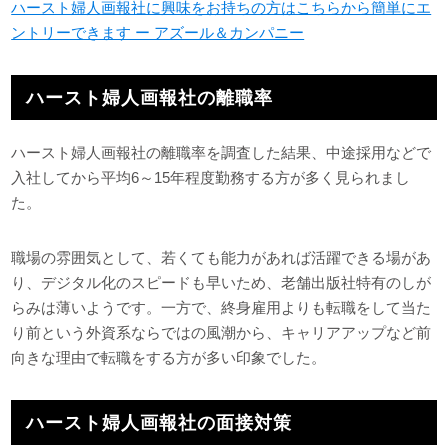
ハースト婦人画報社に興味をお持ちの方はこちらから簡単にエ
ントリーできます ー アズール＆カンパニー
ハースト婦人画報社の離職率
ハースト婦人画報社の離職率を調査した結果、中途採用などで
入社してから平均6～15年程度勤務する方が多く見られまし
た。
職場の雰囲気として、若くても能力があれば活躍できる場があ
り、デジタル化のスピードも早いため、老舗出版社特有のしが
らみは薄いようです。一方で、終身雇用よりも転職をして当た
り前という外資系ならではの風潮から、キャリアアップなど前
向きな理由で転職をする方が多い印象でした。
ハースト婦人画報社の面接対策