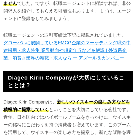
ません
でした。ですが、転職エージェントに相談すれば、非公
開求人を紹介してもらえる可能性もあります。まずは、エージ
ェントに登録をしてみましょう。
転職エージェントの取引実績は下記に掲載されていました。
グローバルに展開しているFMCG企業のマーケティング職の中
途採用・求人特集 業界動向や想定年収などを解説 | 外資系企
業、消費財業界の転職・求人なら ー アズール＆カンパニー
Diageo Kirin Companyが大切にしているこ
ととは？
Diageo Kirin Companyは、
新しいウイスキーの楽しみ方などを
積極的に提案していく
ということを大切にしている会社です。
近年、日本国内ではハイボールブームをきっかけに、ウイスキ
ーの銘柄にこだわりを持つ消費者も増えています。このブーム
を活用して、ウイスキーの楽しみ方を提案し、新たな販路を獲