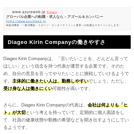
www.azureweb.jp
8 users
グローバル企業への転職・求人なら – アズール＆カンパニー
https://www.azureweb.jp
高級消費財・一般消費財・スポーツ・エンターテイメント業界への転職をサポートいたします。
Diageo Kirin Companyの働きやすさ
Diageo Kirin Companyは、「言いたいことを、どんどん言って
ほしい」という信念を持つ代表が運営する企業です。そのた
め、自分の意見を言ってやりたいことに挑戦していけるようで
す。
主体的に働きたい人は、勤務しやすい
でしょう。ただし、
受け身な人は働きにくい
可能性が高いです。
さらに、Diageo Kirin Companyの代表は、
会社は何よりも「ヒ
ト」が大切
という考えを持っていて、定期的に個人面談をし
て、社員の健康状態や勤務の希望などを聞き出すようにしてい
るようです。