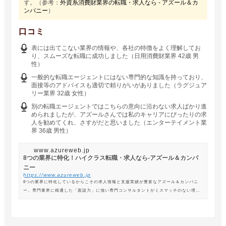
す。（参考：
外資系消費財業界の転職・求人なら - アズール＆カ
ンパニー
）
口コミ
表には出てこない業界の情報や、各社の特徴をよく理解してお
り、スムーズな転職に成功しました（日用消費財業界 42歳 男
性）
一般的な転職エージェントにはない専門的な知識を持っており、
面接等のアドバイスも適切で頼りがいがありました（ラグジュア
リー業界 32歳 女性）
別の転職エージェントではこちらの意向に沿わない求人ばかり進
められましたが、アズールさんでは私のキャリアにぴったりの求
人を勧めてくれ、さすがだと思いました（エンターテイメント業
界 36歳 男性）
www.azureweb.jp
8つの業界に特化！ハイクラス転職・求人なら-アズール＆カンパ
ニー
https://www.azureweb.jp
8つの業界に特化しているからこその求人情報と支援実績が豊富なアズール＆カンパニ
ー。専門業界に精通した「面談力」に強い専門コンサルタントがミスマッチのない理想
の転職を支援します。