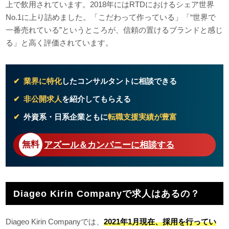
上で飲用されています。2018年にはRTDにおけるシェア世界
No.1に上り詰めました。「こだわって作っている」「“世界で
一番売れている”というところが、信頼の置けるブランドと感じ
る」と高く評価されています。
業界に特化
したコンサルタントに相談できる
非公開求人
を紹介してもらえる
外資系・日系企業ともに
転職支援実績が豊富
アズール＆カンパニーに相談する
Diageo Kirin Companyで求人はあるの？
Diageo Kirin Companyでは、
2021年1月現在、採用を行ってい