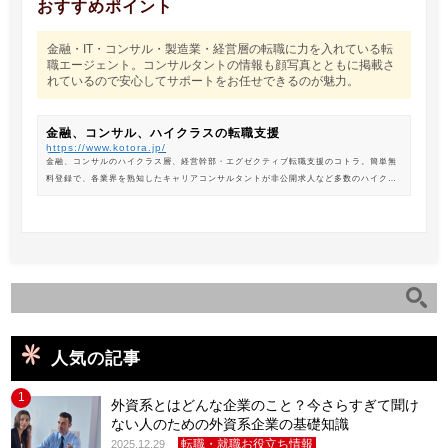
おすすめポイント
金融・IT・コンサル・製造業・経営層の転職に力を入れている転
職エージェント。コンサルタントの情報も顔写真とともに掲載さ
れているので安心してサポートをお任せできるのが魅力。
金融、コンサル、ハイクラスの転職支援
https://www.kotora.jp/
金融、コンサルのハイクラス層、経営幹部・エグゼクティブ転職支援のコトラ。簡単無
料登録で、各業界を熟知したキャリアコンサルタントが非公開求人など多数のハイクラ
ス求人からあなたの最新のポジションを紹介します。
人気の記事
1
外資系とはどんな企業のこと？今さらすぎて聞け
ない人のための外資系企業の基礎知識
転職・就職お役立ち情報
2025.12.29