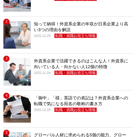
2
知って納得！外資系企業の年収が日系企業より高
い3つの理由を解説
転職・就職お役立ち情報
2025.12.29
3
外資系企業で活躍できるのはこんな人！外資系に
向いている人・向かない人12個の特徴
転職・就職お役立ち情報
2025.12.29
4
「御中」「様」英語での表記は？外資系企業への
転職で気になる宛名の敬称の書き方
転職・就職お役立ち情報
2025.12.29
5
グローバル人材に求められる5個の能力、グロー