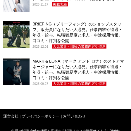
掲載実績
2025.11.17
BRIEFING（ブリーフィング）のショップスタッ
フ、販売員になりたい人必見。仕事内容や待遇・
年収・給与、転職難易度と求人・中途採用情報、
口コミ・評判を公開
人気業界・職種の業務内容や待遇
2025.12.01
MARK & LONA（マーク アンド ロナ）のストアマ
ネージャーになりたい人必見。仕事内容や待遇・
年収・給与、転職難易度と求人・中途採用情報、
口コミ・評判を公開
人気業界・職種の業務内容や待遇
2025.09.27
運営会社
|
プライバシーポリシー
|
お問い合わせ
© 星の転職 女性の活躍を応援する転職ノウハウ情報サイト All Rights