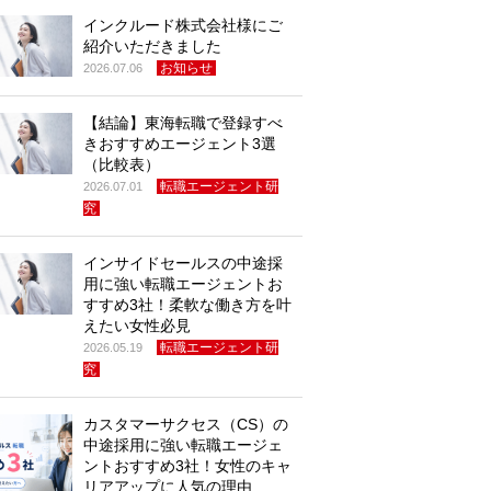
インクルード株式会社様にご
紹介いただきました
お知らせ
2026.07.06
【結論】東海転職で登録すべ
きおすすめエージェント3選
（比較表）
転職エージェント研
2026.07.01
究
インサイドセールスの中途採
用に強い転職エージェントお
すすめ3社！柔軟な働き方を叶
えたい女性必見
転職エージェント研
2026.05.19
究
カスタマーサクセス（CS）の
中途採用に強い転職エージェ
ントおすすめ3社！女性のキャ
リアアップに人気の理由