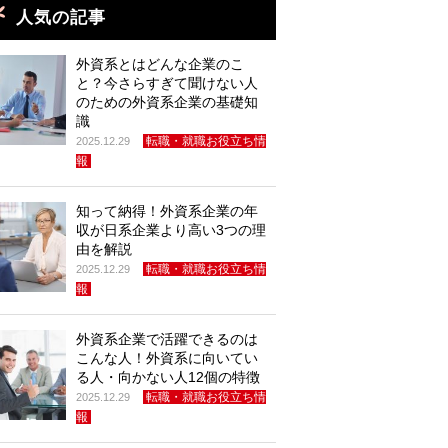
人気の記事
外資系とはどんな企業のこ
と？今さらすぎて聞けない人
のための外資系企業の基礎知
識
転職・就職お役立ち情
2025.12.29
報
知って納得！外資系企業の年
収が日系企業より高い3つの理
由を解説
転職・就職お役立ち情
2025.12.29
報
外資系企業で活躍できるのは
こんな人！外資系に向いてい
る人・向かない人12個の特徴
転職・就職お役立ち情
2025.12.29
報