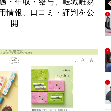
遇・年収・給与、転職難易
用情報、口コミ・評判を公
1
開
2
3