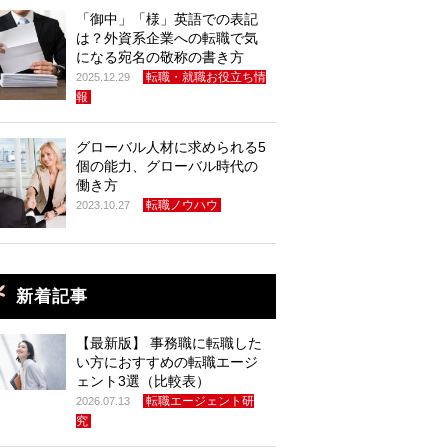
「御中」「様」英語での表記
は？外資系企業への転職で気
になる宛名の敬称の書き方
転職・就職お役立ち情
2025.12.29
報
グローバル人材に求められる5
個の能力、グローバル時代の
働き方
転職ノウハウ
2023.10.27
新着記事
【最新版】 事務職に転職した
い方におすすめの転職エージ
ェント3選（比較表）
転職エージェント研
2026.07.13
究