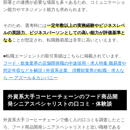
部署との連携が必要な場面も多々あるため、コミュニケーショ
ン能力やマネジメント能力も求められます。
そのため、選考時には
一定年数以上の実務経験やビジネスレベ
ルの英語力、ビジネスパーソンとしての高い能力が評価基準と
なる
ことが想定され、転職難易度は非常に高いといえます。
■転職エージェントの取引実績はこちらに掲載されています。
フード・飲食業界の店舗開発職の中途採用・求人特集 難易度や
想定年収などを解説 | 外資系企業、消費財業界の転職・求人な
ら ー アズール＆カンパニー
外資系大手コーヒーチェーンのフード商品開
発シニアスペシャリストの口コミ・体験談
外資系大手コーヒーチェーンで働く人の口コミを調査したとこ
ろ、フード商品開発シニアスペシャリストと近い職種である