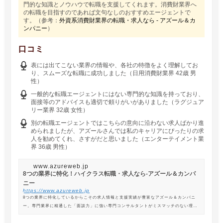
門的な知識とノウハウで転職を支援してくれます。消費財業界へ
の転職を目指すのであれば文句なしのおすすめエージェントで
す。（参考：
外資系消費財業界の転職・求人なら - アズール＆カ
ンパニー
）
口コミ
表には出てこない業界の情報や、各社の特徴をよく理解してお
り、スムーズな転職に成功しました（日用消費財業界 42歳 男
性）
一般的な転職エージェントにはない専門的な知識を持っており、
面接等のアドバイスも適切で頼りがいがありました（ラグジュア
リー業界 32歳 女性）
別の転職エージェントではこちらの意向に沿わない求人ばかり進
められましたが、アズールさんでは私のキャリアにぴったりの求
人を勧めてくれ、さすがだと思いました（エンターテイメント業
界 36歳 男性）
www.azureweb.jp
8つの業界に特化！ハイクラス転職・求人なら-アズール＆カンパ
ニー
https://www.azureweb.jp
8つの業界に特化しているからこその求人情報と支援実績が豊富なアズール＆カンパニ
ー。専門業界に精通した「面談力」に強い専門コンサルタントがミスマッチのない理想
の転職を支援します。