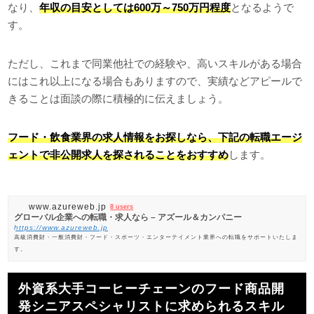
なり、
年収の目安としては600万～750万円程度
となるようで
す。
ただし、これまで同業他社での経験や、高いスキルがある場合
にはこれ以上になる場合もありますので、実績などアピールで
きることは面談の際に積極的に伝えましょう。
フード・飲食業界の求人情報をお探しなら、下記の転職エージ
ェントで非公開求人を探されることをおすすめ
します。
www.azureweb.jp
8 users
グローバル企業への転職・求人なら – アズール＆カンパニー
https://www.azureweb.jp
高級消費財・一般消費財・フード・スポーツ・エンターテイメント業界への転職をサポートいたしま
す。
外資系大手コーヒーチェーンのフード商品開
発シニアスペシャリストに求められるスキル