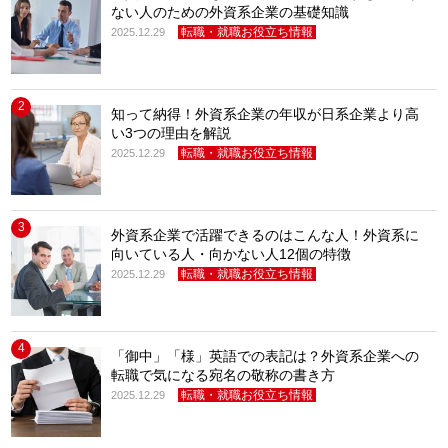
ない人のための外資系企業の基礎知識
転職・就職お役立ち情報
2025.12.29
2
知って納得！外資系企業の年収が日系企業より高
い3つの理由を解説
転職・就職お役立ち情報
2025.12.29
3
外資系企業で活躍できるのはこんな人！外資系に
向いている人・向かない人12個の特徴
転職・就職お役立ち情報
2025.12.29
4
「御中」「様」英語での表記は？外資系企業への
転職で気になる宛名の敬称の書き方
転職・就職お役立ち情報
2025.12.29