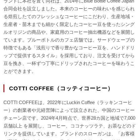
ランドに本社を置く同社は、2014年にBlue Bottle Coffee Japan
合同会社を設立しました。本来のコーヒーの味わいを感じられ
る焙煎したてのフレッシュなコーヒーにこだわり、生産地域・
生産者・苗木までも細かく限定したコーヒー豆を使ったシング
ルオリジンの商品や、家庭用のコーヒー抽出機器などを展開し
ています。ブルーボトルのカフェ店舗では、サードウェーブの
特徴でもある「浅煎りで香り豊かなコーヒー豆を、ハンドドリ
ップで提供するスタイル」を採用しており、注文を受けてから
豆を挽き、一杯ずつ丁寧にドリップされたコーヒーを味わうこ
とができます。
COTTI COFFEE（コッティコーヒー）
COTTI COFFEEは、2022年にLuckin Coffee（ラッキンコーヒ
ー）の創業者や元経営陣によって設立された、中国のコーヒー
チェーン店です。2024年4月時点で、世界28カ国と地域で7,000
店舗以上 を展開し、コーヒー、ココナッツラテ、お茶などのド
リンクを提供しています。ブランドのスローガンは、「お客様