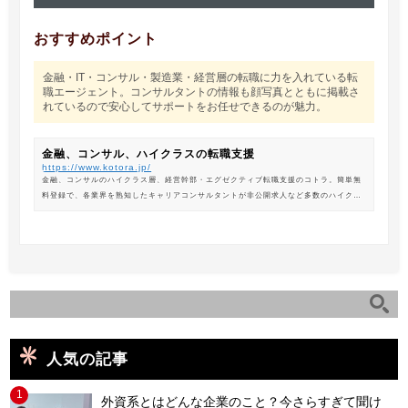
おすすめポイント
金融・IT・コンサル・製造業・経営層の転職に力を入れている転
職エージェント。コンサルタントの情報も顔写真とともに掲載さ
れているので安心してサポートをお任せできるのが魅力。
金融、コンサル、ハイクラスの転職支援
https://www.kotora.jp/
金融、コンサルのハイクラス層、経営幹部・エグゼクティブ転職支援のコトラ。簡単無
料登録で、各業界を熟知したキャリアコンサルタントが非公開求人など多数のハイクラ
ス求人からあなたの最新のポジションを紹介します。
人気の記事
1
外資系とはどんな企業のこと？今さらすぎて聞け