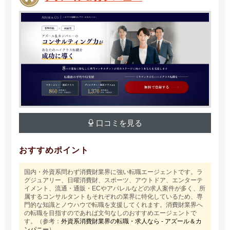
口コミを見る
おすすめポイント
国内・外資系問わず消費財業界に強い転職エージェントです。ラ
グジュアリー、日曜消費財、スポーツ、アウトドア、エンターテ
イメント、流通・通販・ECやアパレルなどの求人案件が多く、所
属するコンサルタントもそれぞれの業界に特化しているため、専
門的な知識とノウハウで転職を支援してくれます。消費財業界へ
の転職を目指すのであれば文句なしのおすすめエージェントで
す。（参考：
外資系消費財業界の転職・求人なら - アズール＆カ
ンパニー
）