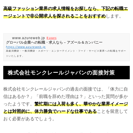
高級ファッション業界の求人情報をお探しなら、下記の転職エ
ージェントで非公開求人を探されることをおすすめ
します。
www.azureweb.jp
8 users
グローバル企業への転職・求人なら – アズール＆カンパニー
https://www.azureweb.jp
高級消費財・一般消費財・スポーツ・エンターテイメント・フード・サービス業界への転職をサポー
トいたします。
株式会社モンクレールジャパンの面接対策
株式会社モンクレールジャパンの過去の面接では、「体力に自
信はあるか？」「前職を辞めた理由は？」といった質問が多か
ったようです。
繁忙期には入荷も多く、華やかな業界イメージ
とは対照的に、体力勝負でハードな仕事である
ことを留意して
おく必要があるでしょう。