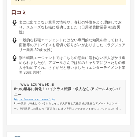
口コミ
表には出てこない業界の情報や、各社の特徴をよく理解してお
り、スムーズな転職に成功しました（日用消費財業界 42歳 男
性）
一般的な転職エージェントにはない専門的な知識を持っており、
面接等のアドバイスも適切で頼りがいがありました（ラグジュア
リー業界 32歳 女性）
別の転職エージェントではこちらの意向に沿わない求人ばかり進
められましたが、アズールさんでは私のキャリアにぴったりの求
人を勧めてくれ、さすがだと思いました（エンターテイメント業
界 36歳 男性）
www.azureweb.jp
8つの業界に特化！ハイクラス転職・求人なら-アズール＆カンパ
ニー
https://www.azureweb.jp
8つの業界に特化しているからこその求人情報と支援実績が豊富なアズール＆カンパニ
ー。専門業界に精通した「面談力」に強い専門コンサルタントがミスマッチのない理想
の転職を支援します。