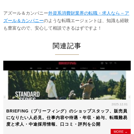
アズール＆カンパニー
外資系消費財業界の転職・求人なら – ア
ズール＆カンパニー
のような転職エージェントは、知識も経験
も豊富なので、安心して相談できるはずですよ！
関連記事
2025.12.01
BRIEFING（ブリーフィング）のショップスタッフ、販売員
になりたい人必見。仕事内容や待遇・年収・給与、転職難易
度と求人・中途採用情報、口コミ・評判を公開
MORE →