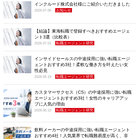
インクルード株式会社様にご紹介いただきました
お知らせ
2026.07.06
【結論】東海転職で登録すべきおすすめエージェ
ント3選（比較表）
転職エージェント研究
2026.07.01
インサイドセールスの中途採用に強い転職エージ
ェントおすすめ3社！柔軟な働き方を叶えたい女
性必見
転職エージェント研究
2026.05.19
カスタマーサクセス（CS）の中途採用に強い転職
エージェントおすすめ3社！女性のキャリアアッ
プに人気の理由
転職エージェント研究
2026.06.10
飲料メーカーの中途採用に強い転職エージェント
おすすめ4社！人気業界で転職難易度が高く、非