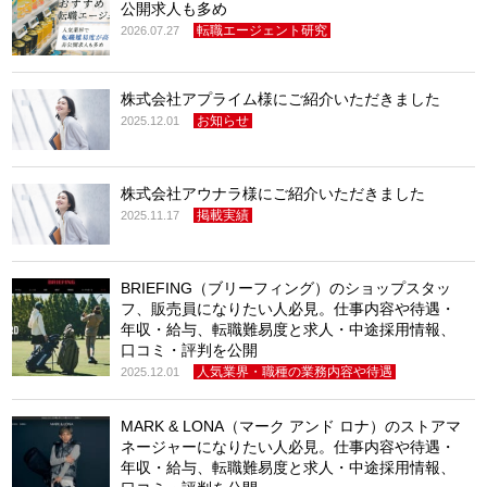
公開求人も多め
転職エージェント研究
2026.07.27
株式会社アプライム様にご紹介いただきました
お知らせ
2025.12.01
株式会社アウナラ様にご紹介いただきました
掲載実績
2025.11.17
BRIEFING（ブリーフィング）のショップスタッ
フ、販売員になりたい人必見。仕事内容や待遇・
年収・給与、転職難易度と求人・中途採用情報、
口コミ・評判を公開
人気業界・職種の業務内容や待遇
2025.12.01
MARK & LONA（マーク アンド ロナ）のストアマ
ネージャーになりたい人必見。仕事内容や待遇・
年収・給与、転職難易度と求人・中途採用情報、