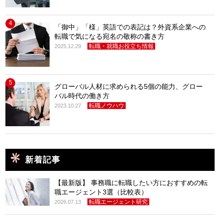
4
「御中」「様」英語での表記は？外資系企業への
転職で気になる宛名の敬称の書き方
転職・就職お役立ち情報
2025.12.29
5
グローバル人材に求められる5個の能力、グロー
バル時代の働き方
転職ノウハウ
2023.10.27
新着記事
【最新版】 事務職に転職したい方におすすめの転
職エージェント3選（比較表）
転職エージェント研究
2026.07.13