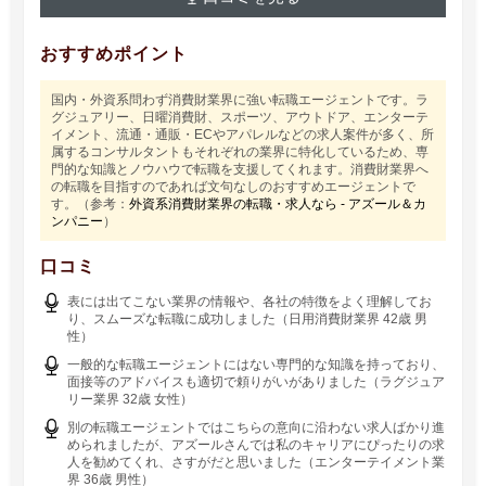
おすすめポイント
国内・外資系問わず消費財業界に強い転職エージェントです。ラ
グジュアリー、日曜消費財、スポーツ、アウトドア、エンターテ
イメント、流通・通販・ECやアパレルなどの求人案件が多く、所
属するコンサルタントもそれぞれの業界に特化しているため、専
門的な知識とノウハウで転職を支援してくれます。消費財業界へ
の転職を目指すのであれば文句なしのおすすめエージェントで
す。（参考：
外資系消費財業界の転職・求人なら - アズール＆カ
ンパニー
）
口コミ
表には出てこない業界の情報や、各社の特徴をよく理解してお
り、スムーズな転職に成功しました（日用消費財業界 42歳 男
性）
一般的な転職エージェントにはない専門的な知識を持っており、
面接等のアドバイスも適切で頼りがいがありました（ラグジュア
リー業界 32歳 女性）
別の転職エージェントではこちらの意向に沿わない求人ばかり進
められましたが、アズールさんでは私のキャリアにぴったりの求
人を勧めてくれ、さすがだと思いました（エンターテイメント業
界 36歳 男性）