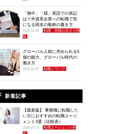
「御中」「様」英語での表記
は？外資系企業への転職で気
になる宛名の敬称の書き方
転職・就職お役立ち情
2025.12.29
報
グローバル人材に求められる5
個の能力、グローバル時代の
働き方
転職ノウハウ
2023.10.27
新着記事
【最新版】 事務職に転職した
い方におすすめの転職エージ
ェント3選（比較表）
転職エージェント研
2026.07.13
究