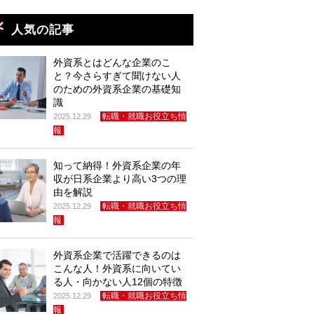
人気の記事
外資系とはどんな企業のこ
と？今さらすぎて聞けない人
のための外資系企業の基礎知
識
転職・就職お役立ち情
2025.12.29
報
知って納得！外資系企業の年
収が日系企業より高い3つの理
由を解説
転職・就職お役立ち情
2025.12.29
報
外資系企業で活躍できるのは
こんな人！外資系に向いてい
る人・向かない人12個の特徴
転職・就職お役立ち情
2025.12.29
報