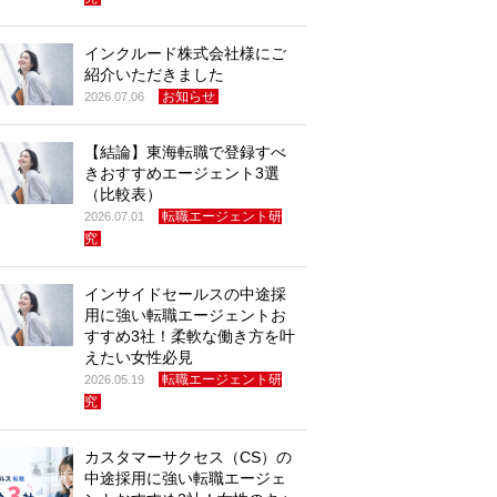
インクルード株式会社様にご
紹介いただきました
お知らせ
2026.07.06
【結論】東海転職で登録すべ
きおすすめエージェント3選
（比較表）
転職エージェント研
2026.07.01
究
インサイドセールスの中途採
用に強い転職エージェントお
すすめ3社！柔軟な働き方を叶
えたい女性必見
転職エージェント研
2026.05.19
究
カスタマーサクセス（CS）の
中途採用に強い転職エージェ