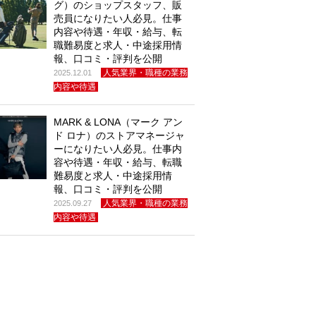
グ）のショップスタッフ、販
売員になりたい人必見。仕事
内容や待遇・年収・給与、転
職難易度と求人・中途採用情
報、口コミ・評判を公開
人気業界・職種の業務
2025.12.01
内容や待遇
MARK & LONA（マーク アン
ド ロナ）のストアマネージャ
ーになりたい人必見。仕事内
容や待遇・年収・給与、転職
難易度と求人・中途採用情
報、口コミ・評判を公開
人気業界・職種の業務
2025.09.27
内容や待遇