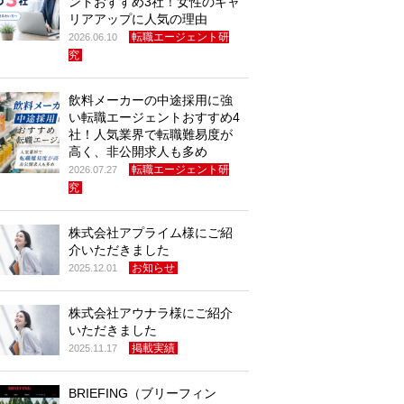
ントおすすめ3社！女性のキャ
リアアップに人気の理由
転職エージェント研
2026.06.10
究
飲料メーカーの中途採用に強
い転職エージェントおすすめ4
社！人気業界で転職難易度が
高く、非公開求人も多め
転職エージェント研
2026.07.27
究
株式会社アプライム様にご紹
介いただきました
お知らせ
2025.12.01
株式会社アウナラ様にご紹介
いただきました
掲載実績
2025.11.17
BRIEFING（ブリーフィン