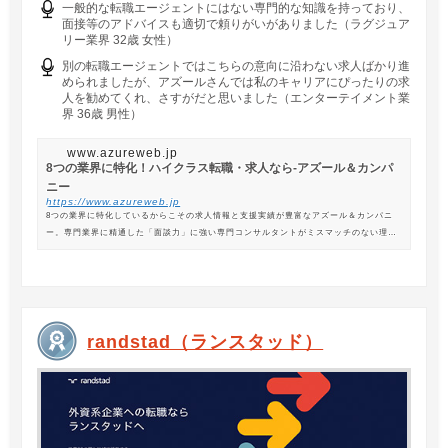
一般的な転職エージェントにはない専門的な知識を持っており、
面接等のアドバイスも適切で頼りがいがありました（ラグジュア
リー業界 32歳 女性）
別の転職エージェントではこちらの意向に沿わない求人ばかり進
められましたが、アズールさんでは私のキャリアにぴったりの求
人を勧めてくれ、さすがだと思いました（エンターテイメント業
界 36歳 男性）
www.azureweb.jp
8つの業界に特化！ハイクラス転職・求人なら-アズール＆カンパ
ニー
https://www.azureweb.jp
8つの業界に特化しているからこその求人情報と支援実績が豊富なアズール＆カンパニ
ー。専門業界に精通した「面談力」に強い専門コンサルタントがミスマッチのない理想
の転職を支援します。
randstad（ランスタッド）