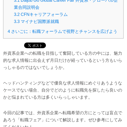
3.1
Daijob Go Global Career Fair 外資系・グローバル企
業合同説明会
3.2
CFNキャリアフォーラム
3.3
マイナビ国際派就職
4
さいごに：転職フォーラムで視野とチャンスを広げよう
外資系企業への転職を目指して奮闘している方の中には、魅力
的な求人情報に出会えず月日だけが経っているという方もいら
っしゃるのではないでしょうか。
ヘッドハンティングなどで優良な求人情報にめぐりあうような
ケースでない場合、自分でどのように転職先を探したら良いの
かと悩まれている方は多くいらっしゃいます。
今回の記事では、外資系企業へ転職希望の方にとっては盲点で
あろう「転職フェア」について解説します。ぜひ参考にしてみ
てくださいね！