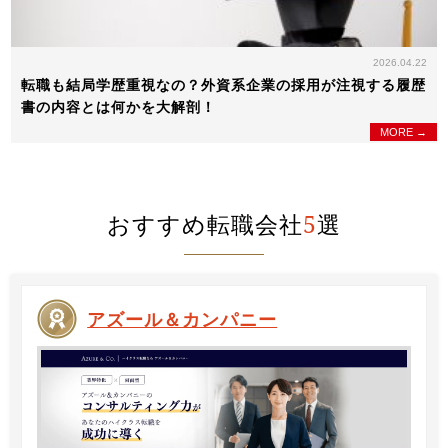
2026.04.22
転職も結局学歴重視なの？外資系企業の採用が注視する履歴
書の内容とは何かを大解剖！
MORE →
おすすめ転職会社
5
選
アズール＆カンパニー