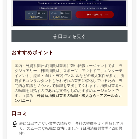
口コミを見る
おすすめポイント
国内・外資系問わず消費財業界に強い転職エージェントです。ラ
グジュアリー、日曜消費財、スポーツ、アウトドア、エンターテ
イメント、流通・通販・ECやアパレルなどの求人案件が多く、所
属するコンサルタントもそれぞれの業界に特化しているため、専
門的な知識とノウハウで転職を支援してくれます。消費財業界へ
の転職を目指すのであれば文句なしのおすすめエージェントで
す。（参考：
外資系消費財業界の転職・求人なら - アズール＆カ
ンパニー
）
口コミ
表には出てこない業界の情報や、各社の特徴をよく理解してお
り、スムーズな転職に成功しました（日用消費財業界 42歳 男
性）