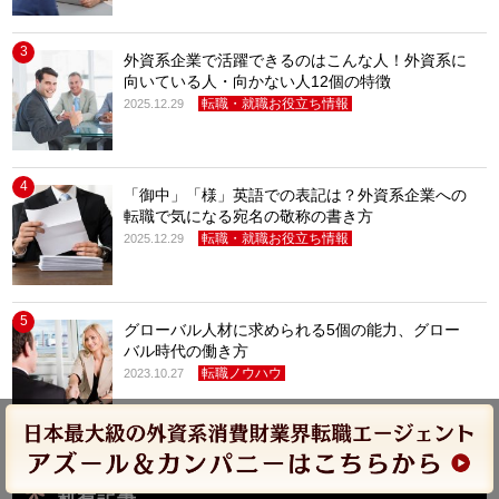
3
外資系企業で活躍できるのはこんな人！外資系に
向いている人・向かない人12個の特徴
転職・就職お役立ち情報
2025.12.29
4
「御中」「様」英語での表記は？外資系企業への
転職で気になる宛名の敬称の書き方
転職・就職お役立ち情報
2025.12.29
5
グローバル人材に求められる5個の能力、グロー
バル時代の働き方
転職ノウハウ
2023.10.27
新着記事