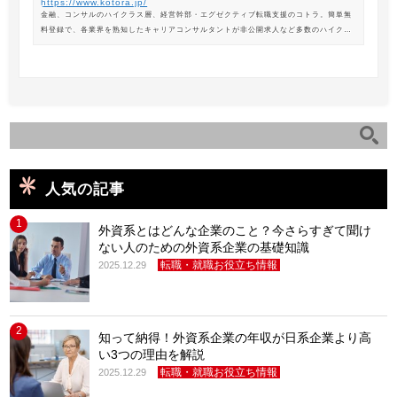
https://www.kotora.jp/
金融、コンサルのハイクラス層、経営幹部・エグゼクティブ転職支援のコトラ。簡単無
料登録で、各業界を熟知したキャリアコンサルタントが非公開求人など多数のハイクラ
ス求人からあなたの最新のポジションを紹介します。
人気の記事
1
外資系とはどんな企業のこと？今さらすぎて聞け
ない人のための外資系企業の基礎知識
転職・就職お役立ち情報
2025.12.29
2
知って納得！外資系企業の年収が日系企業より高
い3つの理由を解説
転職・就職お役立ち情報
2025.12.29