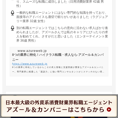
り、スムーズな転職に成功しました（日用消費財業界 42歳 男
性）
一般的な転職エージェントにはない専門的な知識を持っており、
面接等のアドバイスも適切で頼りがいがありました（ラグジュア
リー業界 32歳 女性）
別の転職エージェントではこちらの意向に沿わない求人ばかり進
められましたが、アズールさんでは私のキャリアにぴったりの求
人を勧めてくれ、さすがだと思いました（エンターテイメント業
界 36歳 男性）
www.azureweb.jp
8つの業界に特化！ハイクラス転職・求人なら-アズール＆カンパ
ニー
https://www.azureweb.jp
8つの業界に特化しているからこその求人情報と支援実績が豊富なアズール＆カンパニ
ー。専門業界に精通した「面談力」に強い専門コンサルタントがミスマッチのない理想
の転職を支援します。
randstad（ランスタッド）