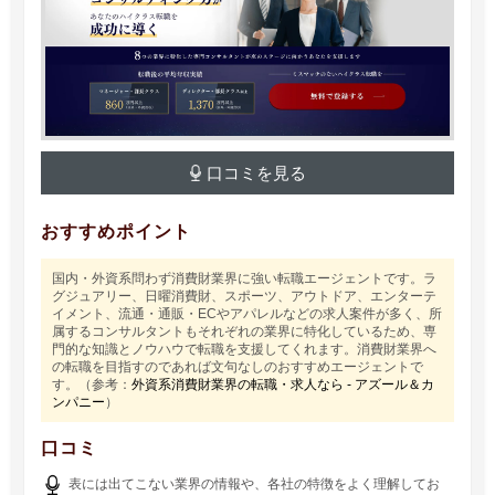
口コミを見る
おすすめポイント
国内・外資系問わず消費財業界に強い転職エージェントです。ラ
グジュアリー、日曜消費財、スポーツ、アウトドア、エンターテ
イメント、流通・通販・ECやアパレルなどの求人案件が多く、所
属するコンサルタントもそれぞれの業界に特化しているため、専
門的な知識とノウハウで転職を支援してくれます。消費財業界へ
の転職を目指すのであれば文句なしのおすすめエージェントで
す。（参考：
外資系消費財業界の転職・求人なら - アズール＆カ
ンパニー
）
口コミ
表には出てこない業界の情報や、各社の特徴をよく理解してお