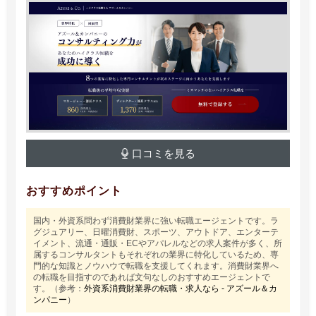
口コミを見る
おすすめポイント
国内・外資系問わず消費財業界に強い転職エージェントです。ラ
グジュアリー、日曜消費財、スポーツ、アウトドア、エンターテ
イメント、流通・通販・ECやアパレルなどの求人案件が多く、所
属するコンサルタントもそれぞれの業界に特化しているため、専
門的な知識とノウハウで転職を支援してくれます。消費財業界へ
の転職を目指すのであれば文句なしのおすすめエージェントで
す。（参考：
外資系消費財業界の転職・求人なら - アズール＆カ
ンパニー
）