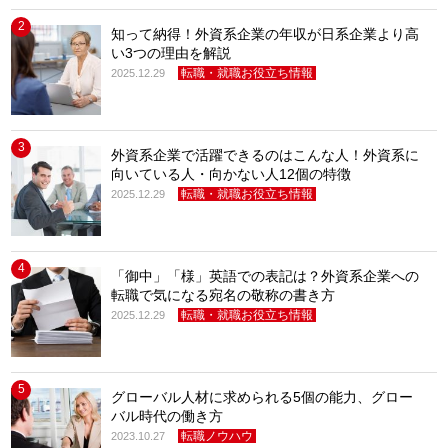
2
知って納得！外資系企業の年収が日系企業より高
い3つの理由を解説
転職・就職お役立ち情報
2025.12.29
3
外資系企業で活躍できるのはこんな人！外資系に
向いている人・向かない人12個の特徴
転職・就職お役立ち情報
2025.12.29
4
「御中」「様」英語での表記は？外資系企業への
転職で気になる宛名の敬称の書き方
転職・就職お役立ち情報
2025.12.29
5
グローバル人材に求められる5個の能力、グロー
バル時代の働き方
転職ノウハウ
2023.10.27