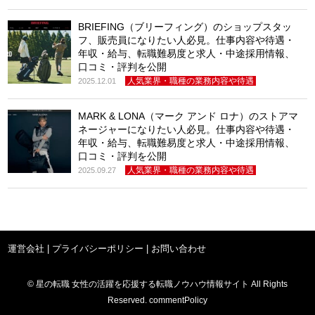
BRIEFING（ブリーフィング）のショップスタッ
フ、販売員になりたい人必見。仕事内容や待遇・
年収・給与、転職難易度と求人・中途採用情報、
口コミ・評判を公開
人気業界・職種の業務内容や待遇
2025.12.01
MARK & LONA（マーク アンド ロナ）のストアマ
ネージャーになりたい人必見。仕事内容や待遇・
年収・給与、転職難易度と求人・中途採用情報、
口コミ・評判を公開
人気業界・職種の業務内容や待遇
2025.09.27
運営会社
|
プライバシーポリシー
|
お問い合わせ
© 星の転職 女性の活躍を応援する転職ノウハウ情報サイト All Rights
Reserved. commentPolicy