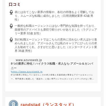
口コミ
表には出てこない業界の情報や、各社の特徴をよく理解してお
り、スムーズな転職に成功しました（日用消費財業界 42歳 男
性）
一般的な転職エージェントにはない専門的な知識を持っており、
面接等のアドバイスも適切で頼りがいがありました（ラグジュア
リー業界 32歳 女性）
別の転職エージェントではこちらの意向に沿わない求人ばかり進
められましたが、アズールさんでは私のキャリアにぴったりの求
人を勧めてくれ、さすがだと思いました（エンターテイメント業
界 36歳 男性）
www.azureweb.jp
8つの業界に特化！ハイクラス転職・求人なら-アズール＆カンパ
ニー
https://www.azureweb.jp
8つの業界に特化しているからこその求人情報と支援実績が豊富なアズール＆カンパニ
ー。専門業界に精通した「面談力」に強い専門コンサルタントがミスマッチのない理想
の転職を支援します。
randstad（ランスタッド）