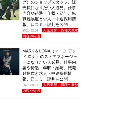
グ）のショップスタッフ、販
売員になりたい人必見。仕事
内容や待遇・年収・給与、転
職難易度と求人・中途採用情
報、口コミ・評判を公開
人気業界・職種の業務
2025.12.01
内容や待遇
MARK & LONA（マーク アン
ド ロナ）のストアマネージャ
ーになりたい人必見。仕事内
容や待遇・年収・給与、転職
難易度と求人・中途採用情
報、口コミ・評判を公開
人気業界・職種の業務
2025.09.27
内容や待遇