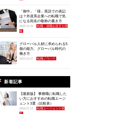
「御中」「様」英語での表記
は？外資系企業への転職で気
になる宛名の敬称の書き方
転職・就職お役立ち情
2025.12.29
報
グローバル人材に求められる5
個の能力、グローバル時代の
働き方
転職ノウハウ
2023.10.27
新着記事
【最新版】 事務職に転職した
い方におすすめの転職エージ
ェント3選（比較表）
転職エージェント研
2026.07.13
究