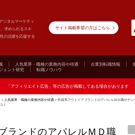
デジタルマーケティ
サイト掲載希望の方はこちら
遇、求められるスキ
女性の活躍を応援する
職
人気業界・職種の業務内容や待遇
企業別転職情報
ジェント研究
転職ノウハウ
「アフィリエイト広告」等の広告が掲載してある場合があります
ト
>
人気業界・職種の業務内容や待遇
>
外資系アウトドアブランドのアパレルＭＤ職やデジ
コミ
ブランドのアパレルＭＤ職