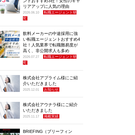
ントおすすめ3社！女性のキャ
リアアップに人気の理由
転職エージェント研
2026.06.10
究
飲料メーカーの中途採用に強
い転職エージェントおすすめ4
社！人気業界で転職難易度が
高く、非公開求人も多め
転職エージェント研
2026.07.27
究
株式会社アプライム様にご紹
介いただきました
お知らせ
2025.12.01
株式会社アウナラ様にご紹介
いただきました
掲載実績
2025.11.17
BRIEFING（ブリーフィン