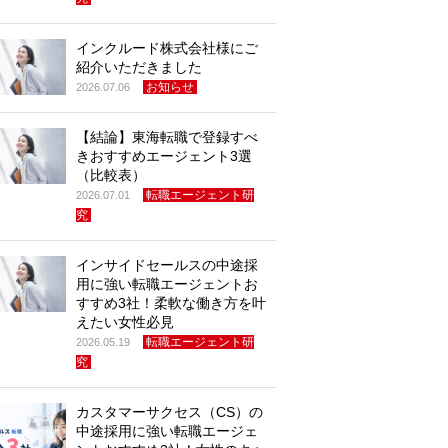
インクルード株式会社様にご
紹介いただきました
お知らせ
2026.07.06
【結論】東海転職で登録すべ
きおすすめエージェント3選
（比較表）
転職エージェント研
2026.07.01
究
インサイドセールスの中途採
用に強い転職エージェントお
すすめ3社！柔軟な働き方を叶
えたい女性必見
転職エージェント研
2026.05.19
究
カスタマーサクセス（CS）の
中途採用に強い転職エージェ