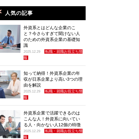
人気の記事
外資系とはどんな企業のこ
と？今さらすぎて聞けない人
のための外資系企業の基礎知
識
転職・就職お役立ち情
2025.12.29
報
知って納得！外資系企業の年
収が日系企業より高い3つの理
由を解説
転職・就職お役立ち情
2025.12.29
報
外資系企業で活躍できるのは
こんな人！外資系に向いてい
る人・向かない人12個の特徴
転職・就職お役立ち情
2025.12.29
報