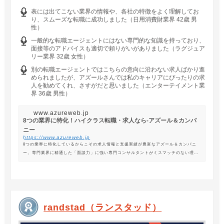
表には出てこない業界の情報や、各社の特徴をよく理解してお
り、スムーズな転職に成功しました（日用消費財業界 42歳 男
性）
一般的な転職エージェントにはない専門的な知識を持っており、
面接等のアドバイスも適切で頼りがいがありました（ラグジュア
リー業界 32歳 女性）
別の転職エージェントではこちらの意向に沿わない求人ばかり進
められましたが、アズールさんでは私のキャリアにぴったりの求
人を勧めてくれ、さすがだと思いました（エンターテイメント業
界 36歳 男性）
www.azureweb.jp
8つの業界に特化！ハイクラス転職・求人なら-アズール＆カンパ
ニー
https://www.azureweb.jp
8つの業界に特化しているからこその求人情報と支援実績が豊富なアズール＆カンパニ
ー。専門業界に精通した「面談力」に強い専門コンサルタントがミスマッチのない理想
の転職を支援します。
randstad（ランスタッド）