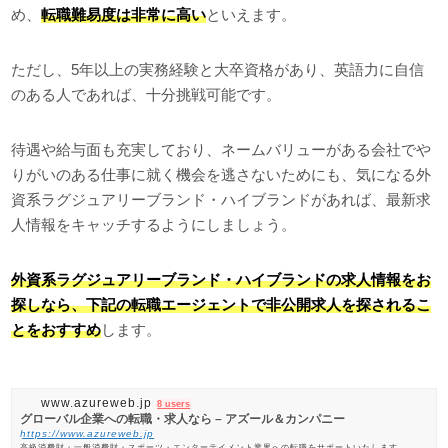
め、
転職難易度は非常に高い
といえます。
ただし、5年以上の実務経験と大卒資格があり、英語力に自信
のある人であれば、十分挑戦可能です。
待遇や給与面も充実しており、ネームバリューがある会社でや
りがいのある仕事に就く機会を逃さないためにも、気になる外
資系ラグジュアリーブランド・ハイブランドがあれば、最新求
人情報をキャッチするようにしましょう。
外資系ラグジュアリーブランド・ハイブランドの求人情報をお
探しなら、下記の転職エージェントで非公開求人を探されるこ
とをおすすめ
します。
www.azureweb.jp
8 users
グローバル企業への転職・求人なら – アズール＆カンパニー
https://www.azureweb.jp
高級消費財・一般消費財・スポーツ・エンターテイメント業界への転職をサポートいたします。