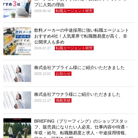
プに人気の理由
転職エージェント研究
2026.06.10
飲料メーカーの中途採用に強い転職エージェント
おすすめ4社！人気業界で転職難易度が高く、非
公開求人も多め
転職エージェント研究
2026.07.27
株式会社アプライム様にご紹介いただきました
お知らせ
2025.12.01
株式会社アウナラ様にご紹介いただきました
掲載実績
2025.11.17
BRIEFING（ブリーフィング）のショップスタッ
フ、販売員になりたい人必見。仕事内容や待遇・
年収・給与、転職難易度と求人・中途採用情報、