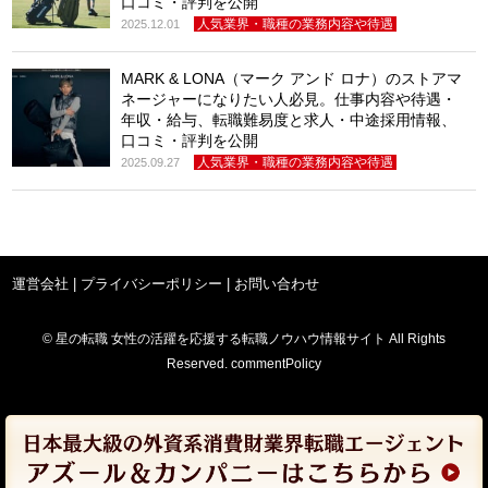
口コミ・評判を公開
人気業界・職種の業務内容や待遇
2025.12.01
MARK & LONA（マーク アンド ロナ）のストアマ
ネージャーになりたい人必見。仕事内容や待遇・
年収・給与、転職難易度と求人・中途採用情報、
口コミ・評判を公開
人気業界・職種の業務内容や待遇
2025.09.27
運営会社
|
プライバシーポリシー
|
お問い合わせ
© 星の転職 女性の活躍を応援する転職ノウハウ情報サイト All Rights
Reserved. commentPolicy