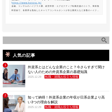
https://www.kotora.jp/
金融、コンサルのハイクラス層、経営幹部・エグゼクティブ転職支援のコトラ。簡単無
料登録で、各業界を熟知したキャリアコンサルタントが非公開求人など多数のハイクラ
ス求人からあなたの最新のポジションを紹介します。
人気の記事
1
外資系とはどんな企業のこと？今さらすぎて聞け
ない人のための外資系企業の基礎知識
転職・就職お役立ち情報
2025.12.29
2
知って納得！外資系企業の年収が日系企業より高
い3つの理由を解説
転職・就職お役立ち情報
2025.12.29