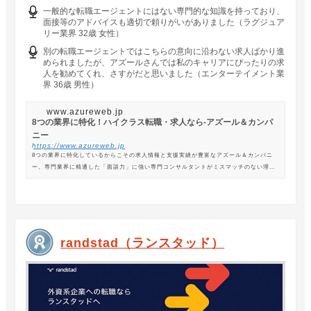
一般的な転職エージェントにはない専門的な知識を持っており、
面接等のアドバイスも適切で頼りがいがありました（ラグジュア
リー業界 32歳 女性）
別の転職エージェントではこちらの意向に沿わない求人ばかり進
められましたが、アズールさんでは私のキャリアにぴったりの求
人を勧めてくれ、さすがだと思いました（エンターテイメント業
界 36歳 男性）
www.azureweb.jp
8つの業界に特化！ハイクラス転職・求人なら-アズール＆カンパ
ニー
https://www.azureweb.jp
8つの業界に特化しているからこその求人情報と支援実績が豊富なアズール＆カンパニ
ー。専門業界に精通した「面談力」に強い専門コンサルタントがミスマッチのない理想
の転職を支援します。
randstad（ランスタッド）