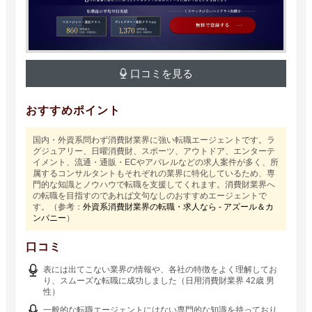
口コミを見る
おすすめポイント
国内・外資系問わず消費財業界に強い転職エージェントです。ラ
グジュアリー、日曜消費財、スポーツ、アウトドア、エンターテ
イメント、流通・通販・ECやアパレルなどの求人案件が多く、所
属するコンサルタントもそれぞれの業界に特化しているため、専
門的な知識とノウハウで転職を支援してくれます。消費財業界へ
の転職を目指すのであれば文句なしのおすすめエージェントで
す。（参考：
外資系消費財業界の転職・求人なら - アズール＆カ
ンパニー
）
口コミ
表には出てこない業界の情報や、各社の特徴をよく理解してお
り、スムーズな転職に成功しました（日用消費財業界 42歳 男
性）
一般的な転職エージェントにはない専門的な知識を持っており、