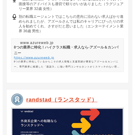
面接等のアドバイスも適切で頼りがいがありました（ラグジュア
リー業界 32歳 女性）
別の転職エージェントではこちらの意向に沿わない求人ばかり進
められましたが、アズールさんでは私のキャリアにぴったりの求
人を勧めてくれ、さすがだと思いました（エンターテイメント業
界 36歳 男性）
www.azureweb.jp
8つの業界に特化！ハイクラス転職・求人なら-アズール＆カンパ
ニー
https://www.azureweb.jp
8つの業界に特化しているからこその求人情報と支援実績が豊富なアズール＆カンパニ
ー。専門業界に精通した「面談力」に強い専門コンサルタントがミスマッチのない理想
の転職を支援します。
randstad（ランスタッド）