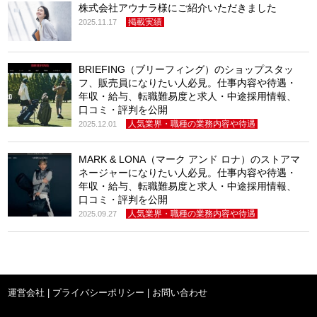
株式会社アウナラ様にご紹介いただきました
掲載実績
2025.11.17
BRIEFING（ブリーフィング）のショップスタッ
フ、販売員になりたい人必見。仕事内容や待遇・
年収・給与、転職難易度と求人・中途採用情報、
口コミ・評判を公開
人気業界・職種の業務内容や待遇
2025.12.01
MARK & LONA（マーク アンド ロナ）のストアマ
ネージャーになりたい人必見。仕事内容や待遇・
年収・給与、転職難易度と求人・中途採用情報、
口コミ・評判を公開
人気業界・職種の業務内容や待遇
2025.09.27
運営会社
|
プライバシーポリシー
|
お問い合わせ