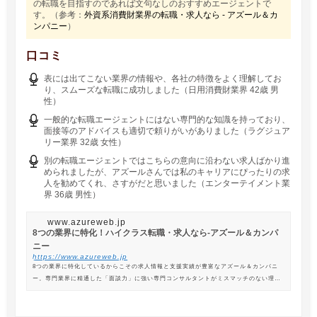
の転職を目指すのであれば文句なしのおすすめエージェントで
す。（参考：
外資系消費財業界の転職・求人なら - アズール＆カ
ンパニー
）
口コミ
表には出てこない業界の情報や、各社の特徴をよく理解してお
り、スムーズな転職に成功しました（日用消費財業界 42歳 男
性）
一般的な転職エージェントにはない専門的な知識を持っており、
面接等のアドバイスも適切で頼りがいがありました（ラグジュア
リー業界 32歳 女性）
別の転職エージェントではこちらの意向に沿わない求人ばかり進
められましたが、アズールさんでは私のキャリアにぴったりの求
人を勧めてくれ、さすがだと思いました（エンターテイメント業
界 36歳 男性）
www.azureweb.jp
8つの業界に特化！ハイクラス転職・求人なら-アズール＆カンパ
ニー
https://www.azureweb.jp
8つの業界に特化しているからこその求人情報と支援実績が豊富なアズール＆カンパニ
ー。専門業界に精通した「面談力」に強い専門コンサルタントがミスマッチのない理想
の転職を支援します。