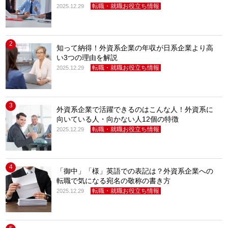
転職・就職お役立ち情報
2025.12.29
2
知って納得！外資系企業の年収が日系企業より高
い3つの理由を解説
転職・就職お役立ち情報
2025.12.29
3
外資系企業で活躍できるのはこんな人！外資系に
向いている人・向かない人12個の特徴
転職・就職お役立ち情報
2025.12.29
4
「御中」「様」英語での表記は？外資系企業への
転職で気になる宛名の敬称の書き方
転職・就職お役立ち情報
2025.12.29