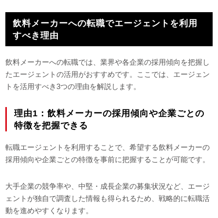
す。この記事では、これから外資系企業への転職を志す方を対象に、実際の外資
系飲料メーカーの総務購買担当にかんする求人案件をもとに、業務内容や待遇な
飲料メーカーへの転職でエージェントを利用
ど深く解説していきます。ぜひ参考にして転職活動への第一歩を踏み出し...
すべき理由
飲料メーカーへの転職では、業界や各企業の採用傾向を把握し
たエージェントの活用がおすすめです。ここでは、エージェン
トを活用すべき3つの理由を解説します。
理由1：飲料メーカーの採用傾向や企業ごとの
特徴を把握できる
転職エージェントを利用することで、希望する飲料メーカーの
採用傾向や企業ごとの特徴を事前に把握することが可能です。
大手企業の競争率や、中堅・成長企業の募集状況など、エージ
ェントが独自で調査した情報も得られるため、戦略的に転職活
動を進めやすくなります。