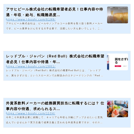
アサヒビール株式会社の転職希望者必見！仕事内容や待
遇・年収・給与、転職難易度...
https://www.l-boshi.com/6199/
アサヒビール株式会社は、ビールやノンアルコール飲料を取り扱う飲料メーカー
です。ビール業界をけん引する大手企業で、活躍したい方も多いでしょう。この
記事では、アサヒビール株式会社の会社概要・年収・求人・中途採用情報などに
ついてご紹介します。内容をまとめると下記の通りです。 募集されている求人は
「フィールドパートナー（契約社員）」など（2023年9月現在） 契約社員の想定
年収は317万円ほど／成績に応じてキャリアパスが用意されている アサヒビール
株式会社に転職するには、キャリア登録が必要これらのポイ...
レッドブル・ジャパン（Red Bull）株式会社の転職希望
者必見！仕事内容や待遇・年...
https://www.l-boshi.com/2861/
レッドブル・ジャパン（Red Bull）株式会社の概要Red Bullとは、「レッドブ
ル、翼をさずける」というスローガンでお馴染みのエナジードリンクの『Red Bu
ll』（清涼飲料水）の輸出入、及び販売を行う企業です。エナジードリンク市場
を代表するグローバルブランドであり、モンスター・ビバレッジ・コーポレーシ
ョン、ペプシコ社、サントリーホールディングス株式会社などと並ぶ主要企業の
一つです。同社は単なる飲料メーカーにとどまらず、スポーツや文化との関わり
にも積極的であるという特徴もあります。エクストリームスポーツ、モー...
外資系飲料メーカーの総務購買担当に転職するには？ 仕
事内容や待遇、求められるス...
https://www.l-boshi.com/1104/
今年こそ外資系企業に就職して、キャリアも年収も大幅にアップさせたいと意気
込んでいませんか？実力主義で成果主義と言われる外資系企業ですが、そのスタ
イルがフィットする方にとってはこれ以上働き甲斐がある場所はないと感じるほ
どの環境です。ただし、転職成功までの道のりが険しいとしても知られていま