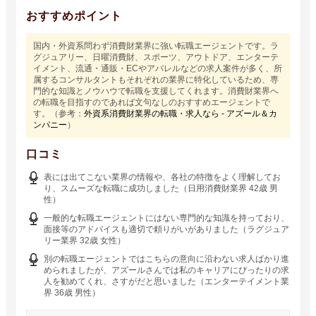
おすすめポイント
国内・外資系問わず消費財業界に強い転職エージェントです。ラ
グジュアリー、日曜消費財、スポーツ、アウトドア、エンターテ
イメント、流通・通販・ECやアパレルなどの求人案件が多く、所
属するコンサルタントもそれぞれの業界に特化しているため、専
門的な知識とノウハウで転職を支援してくれます。消費財業界へ
の転職を目指すのであれば文句なしのおすすめエージェントで
す。（参考：
外資系消費財業界の転職・求人なら - アズール＆カ
ンパニー
）
口コミ
表には出てこない業界の情報や、各社の特徴をよく理解してお
り、スムーズな転職に成功しました（日用消費財業界 42歳 男
性）
一般的な転職エージェントにはない専門的な知識を持っており、
面接等のアドバイスも適切で頼りがいがありました（ラグジュア
リー業界 32歳 女性）
別の転職エージェントではこちらの意向に沿わない求人ばかり進
められましたが、アズールさんでは私のキャリアにぴったりの求
人を勧めてくれ、さすがだと思いました（エンターテイメント業
界 36歳 男性）