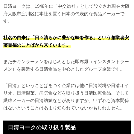
日清ヨークは、1948年に「中交総社」として設立され現在大阪
府大阪市淀川区に本社を置く日本の代表的な食品メーカーで
す。
社名の由来は「日々清らかに豊かな味を作る」という創業者安
藤百福のことばから来ています。
またチキンラーメンをはじめとした即席麺（インスタントラー
メン）を製造する日清食品を中心としたグループ企業です。
「日清」ということばをつく企業には他に日清製粉や日清オイ
リオ、日清製菓、病院食などを取り扱う日清医療食品、そして
繊維メーカーの日清紡績などがありますが、いずれも資本関係
はないということはあまり知られていないかもしれません。
日清ヨークの取り扱う製品