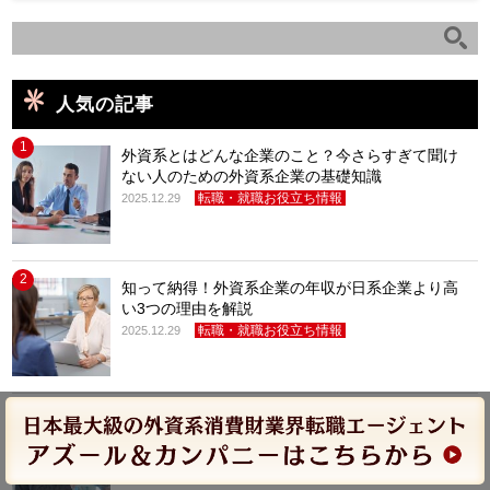
人気の記事
1
外資系とはどんな企業のこと？今さらすぎて聞け
ない人のための外資系企業の基礎知識
転職・就職お役立ち情報
2025.12.29
2
知って納得！外資系企業の年収が日系企業より高
い3つの理由を解説
転職・就職お役立ち情報
2025.12.29
3
外資系企業で活躍できるのはこんな人！外資系に
向いている人・向かない人12個の特徴
転職・就職お役立ち情報
2025.12.29