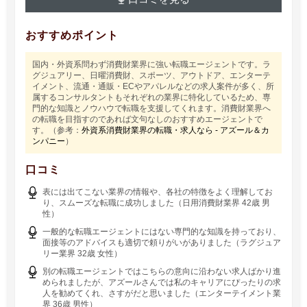
おすすめポイント
国内・外資系問わず消費財業界に強い転職エージェントです。ラ
グジュアリー、日曜消費財、スポーツ、アウトドア、エンターテ
イメント、流通・通販・ECやアパレルなどの求人案件が多く、所
属するコンサルタントもそれぞれの業界に特化しているため、専
門的な知識とノウハウで転職を支援してくれます。消費財業界へ
の転職を目指すのであれば文句なしのおすすめエージェントで
す。（参考：
外資系消費財業界の転職・求人なら - アズール＆カ
ンパニー
）
口コミ
表には出てこない業界の情報や、各社の特徴をよく理解してお
り、スムーズな転職に成功しました（日用消費財業界 42歳 男
性）
一般的な転職エージェントにはない専門的な知識を持っており、
面接等のアドバイスも適切で頼りがいがありました（ラグジュア
リー業界 32歳 女性）
別の転職エージェントではこちらの意向に沿わない求人ばかり進
められましたが、アズールさんでは私のキャリアにぴったりの求
人を勧めてくれ、さすがだと思いました（エンターテイメント業
界 36歳 男性）