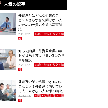
人気の記事
外資系とはどんな企業のこ
と？今さらすぎて聞けない人
のための外資系企業の基礎知
識
転職・就職お役立ち情
2025.12.29
報
知って納得！外資系企業の年
収が日系企業より高い3つの理
由を解説
転職・就職お役立ち情
2025.12.29
報
外資系企業で活躍できるのは
こんな人！外資系に向いてい
る人・向かない人12個の特徴
転職・就職お役立ち情
2025.12.29
報