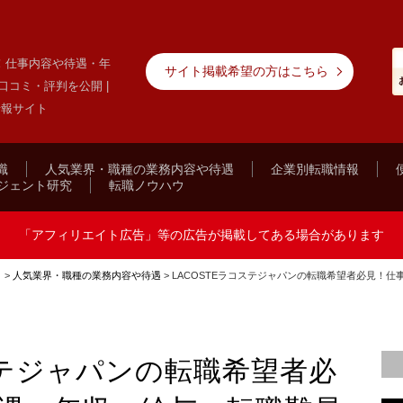
見！仕事内容や待遇・年
サイト掲載希望の方はこちら
コミ・評判を公開 |
情報サイト
職
人気業界・職種の業務内容や待遇
企業別転職情報
ジェント研究
転職ノウハウ
「アフィリエイト広告」等の広告が掲載してある場合があります
ト
>
人気業界・職種の業務内容や待遇
>
LACOSTEラコステジャパンの転職希望者必見！
コステジャパンの転職希望者必