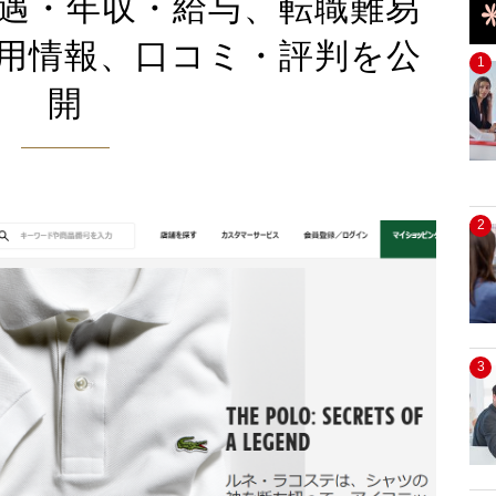
遇・年収・給与、転職難易
用情報、口コミ・評判を公
1
開
2
3