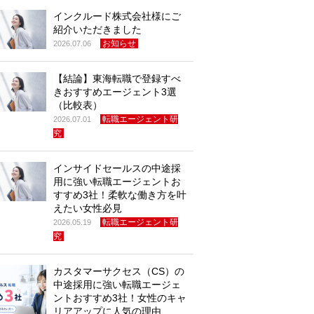
インクルード株式会社様にご
紹介いただきました
お知らせ
2026.07.06
【結論】東海転職で登録すべ
きおすすめエージェント3選
（比較表）
転職エージェント研
2026.07.01
究
インサイドセールスの中途採
用に強い転職エージェントお
すすめ3社！柔軟な働き方を叶
えたい女性必見
転職エージェント研
2026.05.19
究
カスタマーサクセス（CS）の
中途採用に強い転職エージェ
ントおすすめ3社！女性のキャ
リアアップに人気の理由