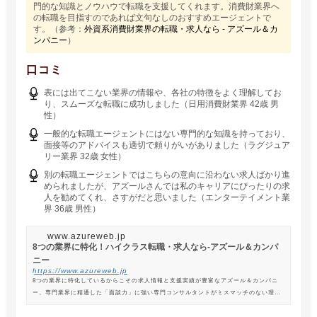
門的な知識とノウハウで転職を支援してくれます。消費財業界へ
の転職を目指すのであれば文句なしのおすすめエージェントで
す。（参考：
外資系消費財業界の転職・求人なら - アズール＆カ
ンパニー
）
口コミ
表には出てこない業界の情報や、各社の特徴をよく理解してお
り、スムーズな転職に成功しました（日用消費財業界 42歳 男
性）
一般的な転職エージェントにはない専門的な知識を持っており、
面接等のアドバイスも適切で頼りがいがありました（ラグジュア
リー業界 32歳 女性）
別の転職エージェントではこちらの意向に沿わない求人ばかり進
められましたが、アズールさんでは私のキャリアにぴったりの求
人を勧めてくれ、さすがだと思いました（エンターテイメント業
界 36歳 男性）
www.azureweb.jp
8つの業界に特化！ハイクラス転職・求人なら-アズール＆カンパ
ニー
https://www.azureweb.jp
8つの業界に特化しているからこその求人情報と支援実績が豊富なアズール＆カンパニ
ー。専門業界に精通した「面談力」に強い専門コンサルタントがミスマッチのない理想
の転職を支援します。