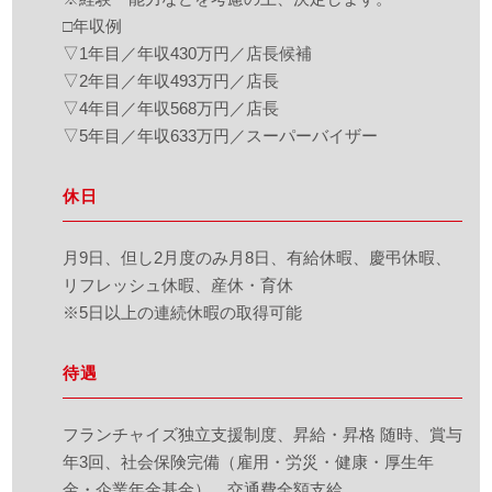
□年収例
▽1年目／年収430万円／店長候補
▽2年目／年収493万円／店長
▽4年目／年収568万円／店長
▽5年目／年収633万円／スーパーバイザー
休日
月9日、但し2月度のみ月8日、有給休暇、慶弔休暇、
リフレッシュ休暇、産休・育休
※5日以上の連続休暇の取得可能
待遇
フランチャイズ独立支援制度、昇給・昇格 随時、賞与
年3回、社会保険完備（雇用・労災・健康・厚生年
金・企業年金基金）、交通費全額支給、