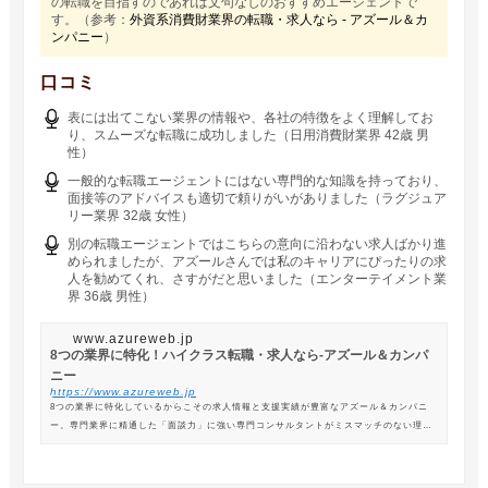
の転職を目指すのであれば文句なしのおすすめエージェントで
す。（参考：
外資系消費財業界の転職・求人なら - アズール＆カ
ンパニー
）
口コミ
表には出てこない業界の情報や、各社の特徴をよく理解してお
り、スムーズな転職に成功しました（日用消費財業界 42歳 男
性）
一般的な転職エージェントにはない専門的な知識を持っており、
面接等のアドバイスも適切で頼りがいがありました（ラグジュア
リー業界 32歳 女性）
別の転職エージェントではこちらの意向に沿わない求人ばかり進
められましたが、アズールさんでは私のキャリアにぴったりの求
人を勧めてくれ、さすがだと思いました（エンターテイメント業
界 36歳 男性）
www.azureweb.jp
8つの業界に特化！ハイクラス転職・求人なら-アズール＆カンパ
ニー
https://www.azureweb.jp
8つの業界に特化しているからこその求人情報と支援実績が豊富なアズール＆カンパニ
ー。専門業界に精通した「面談力」に強い専門コンサルタントがミスマッチのない理想
の転職を支援します。