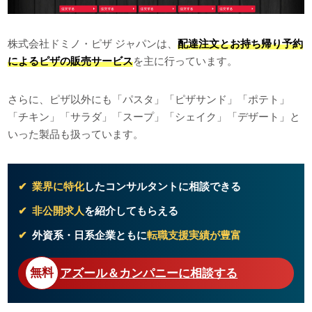
株式会社ドミノ・ピザ ジャパンは、
配達注文とお持ち帰り予約
によるピザの販売サービス
を主に行っています。
さらに、ピザ以外にも「パスタ」「ピザサンド」「ポテト」
「チキン」「サラダ」「スープ」「シェイク」「デザート」と
いった製品も扱っています。
業界に特化
したコンサルタントに相談できる
非公開求人
を紹介してもらえる
外資系・日系企業ともに
転職支援実績が豊富
アズール＆カンパニーに相談する