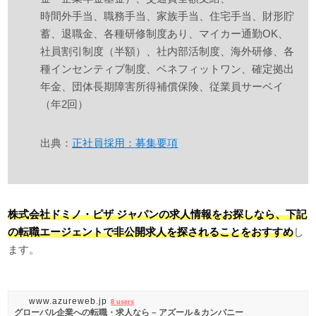
時間外手当、職務手当、家族手当、住宅手当、財形貯
蓄、退職金、各種研修制度あり、マイカー通勤OK、
社員割引制度（半額）、社内部活制度、海外研修、各
種インセンティブ制度、ベネフィットワン、確定拠出
年金、団体長期障害所得補償保険、従業員サーベイ
（年2回）
出典：
正社員採用：募集要項
株式会社ドミノ・ピザ ジャパンの求人情報をお探しなら、下記
の転職エージェントで非公開求人を探されることをおすすめ
し
ます。
www.azureweb.jp
8 users
グローバル企業への転職・求人なら – アズール＆カンパニー