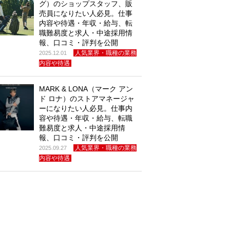
グ）のショップスタッフ、販
売員になりたい人必見。仕事
内容や待遇・年収・給与、転
職難易度と求人・中途採用情
報、口コミ・評判を公開
人気業界・職種の業務
2025.12.01
内容や待遇
MARK & LONA（マーク アン
ド ロナ）のストアマネージャ
ーになりたい人必見。仕事内
容や待遇・年収・給与、転職
難易度と求人・中途採用情
報、口コミ・評判を公開
人気業界・職種の業務
2025.09.27
内容や待遇