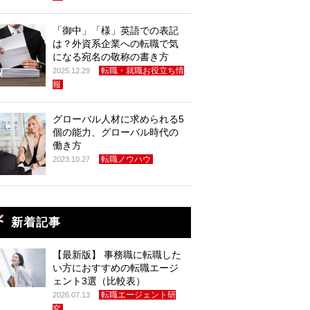
「御中」「様」英語での表記
は？外資系企業への転職で気
になる宛名の敬称の書き方
転職・就職お役立ち情
2025.12.29
報
グローバル人材に求められる5
個の能力、グローバル時代の
働き方
転職ノウハウ
2023.10.27
新着記事
【最新版】 事務職に転職した
い方におすすめの転職エージ
ェント3選（比較表）
転職エージェント研
2026.07.13
究