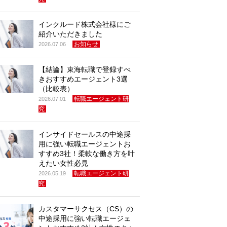
インクルード株式会社様にご
紹介いただきました
お知らせ
2026.07.06
【結論】東海転職で登録すべ
きおすすめエージェント3選
（比較表）
転職エージェント研
2026.07.01
究
インサイドセールスの中途採
用に強い転職エージェントお
すすめ3社！柔軟な働き方を叶
えたい女性必見
転職エージェント研
2026.05.19
究
カスタマーサクセス（CS）の
中途採用に強い転職エージェ