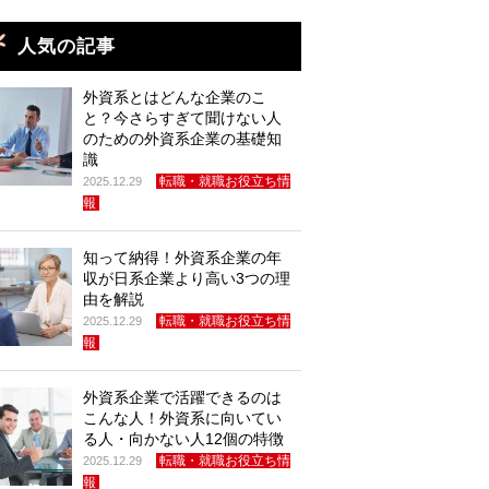
人気の記事
外資系とはどんな企業のこ
と？今さらすぎて聞けない人
のための外資系企業の基礎知
識
転職・就職お役立ち情
2025.12.29
報
知って納得！外資系企業の年
収が日系企業より高い3つの理
由を解説
転職・就職お役立ち情
2025.12.29
報
外資系企業で活躍できるのは
こんな人！外資系に向いてい
る人・向かない人12個の特徴
転職・就職お役立ち情
2025.12.29
報