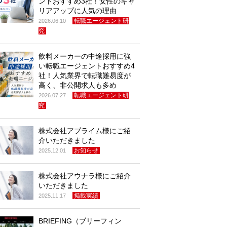
ントおすすめ3社！女性のキャ
リアアップに人気の理由
転職エージェント研
2026.06.10
究
飲料メーカーの中途採用に強
い転職エージェントおすすめ4
社！人気業界で転職難易度が
高く、非公開求人も多め
転職エージェント研
2026.07.27
究
株式会社アプライム様にご紹
介いただきました
お知らせ
2025.12.01
株式会社アウナラ様にご紹介
いただきました
掲載実績
2025.11.17
BRIEFING（ブリーフィン