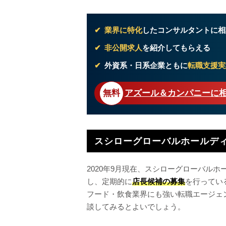
業界に特化
したコンサルタントに相
非公開求人
を紹介してもらえる
外資系・日系企業ともに
転職支援実
アズール＆カンパニーに
スシローグローバルホールデ
2020年9月現在、スシローグローバルホ
し、定期的に
店長候補の募集
を行ってい
フード・飲食業界にも強い転職エージェ
談してみるとよいでしょう。