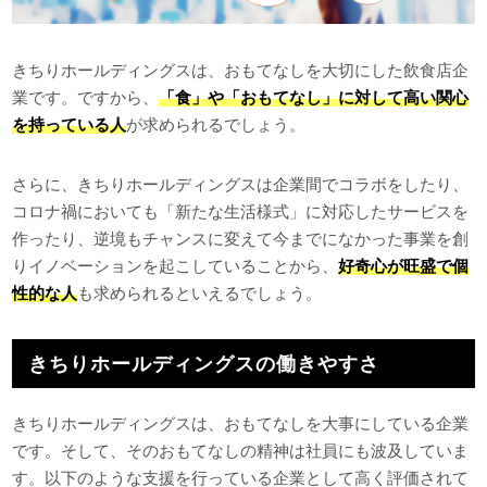
きちりホールディングスは、おもてなしを大切にした飲食店企
業です。ですから、
「食」や「おもてなし」に対して高い関心
を持っている人
が求められるでしょう。
さらに、きちりホールディングスは企業間でコラボをしたり、
コロナ禍においても「新たな生活様式」に対応したサービスを
作ったり、逆境もチャンスに変えて今までになかった事業を創
りイノベーションを起こしていることから、
好奇心が旺盛で個
性的な人
も求められるといえるでしょう。
きちりホールディングスの働きやすさ
きちりホールディングスは、おもてなしを大事にしている企業
です。そして、そのおもてなしの精神は社員にも波及していま
す。以下のような支援を行っている企業として高く評価されて