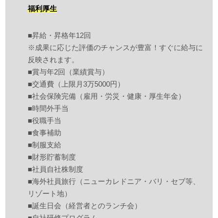
福利厚生
■昇給・昇格年12回
※成果に応じた評価のチャンスが豊富！すぐに給与に
反映されます。
■賞与年2回（業績賞与）
■交通費（上限月3万5000円）
■社会保険完備（雇用・労災・健康・厚生年金）
■時間外手当
■役職手当
■食事補助
■制服支給
■財形貯蓄制度
■社員自社株制度
■海外社員旅行（ニューカレドニア・バリ・セブ等、
リゾート地）
■誕生日会（経営者とのランチ会）
■自社研修プログラム