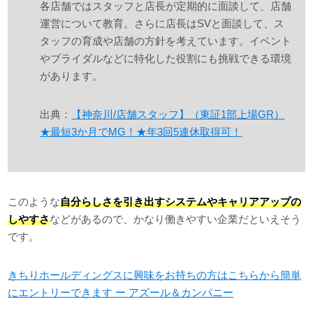
各店舗ではスタッフと店長が定期的に面談して、店舗
運営について教育。さらに店長はSVと面談して、ス
タッフの育成や店舗の方針を考えています。イベント
やブライダルなどに特化した役割にも挑戦できる環境
があります。
出典：
【神奈川/店舗スタッフ】（東証1部上場GR）
★最短3か月でMG！★年3回5連休取得可！
このような
自分らしさを引き出すシステムやキャリアアップの
しやすさ
などがあるので、かなり働きやすい企業だといえそう
です。
きちりホールディングスに興味をお持ちの方はこちらから簡単
にエントリーできます ー アズール＆カンパニー