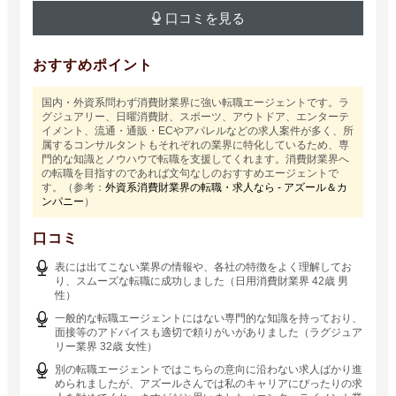
口コミを見る
おすすめポイント
国内・外資系問わず消費財業界に強い転職エージェントです。ラ
グジュアリー、日曜消費財、スポーツ、アウトドア、エンターテ
イメント、流通・通販・ECやアパレルなどの求人案件が多く、所
属するコンサルタントもそれぞれの業界に特化しているため、専
門的な知識とノウハウで転職を支援してくれます。消費財業界へ
の転職を目指すのであれば文句なしのおすすめエージェントで
す。（参考：
外資系消費財業界の転職・求人なら - アズール＆カ
ンパニー
）
口コミ
表には出てこない業界の情報や、各社の特徴をよく理解してお
り、スムーズな転職に成功しました（日用消費財業界 42歳 男
性）
一般的な転職エージェントにはない専門的な知識を持っており、
面接等のアドバイスも適切で頼りがいがありました（ラグジュア
リー業界 32歳 女性）
別の転職エージェントではこちらの意向に沿わない求人ばかり進
められましたが、アズールさんでは私のキャリアにぴったりの求