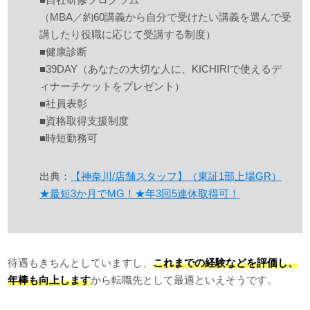
（MBA／約60講義から自分で受けたい講義を選んで受
講したり役職に応じて受講する制度）
■健康診断
■39DAY（あなたの大切な人に、KICHIRIで使えるデ
ィナーチケットをプレゼント）
■社員表彰
■資格取得支援制度
■時短勤務可
出典：
【神奈川/店舗スタッフ】（東証1部上場GR）
★最短3か月でMG！★年3回5連休取得可！
待遇もきちんとしていますし、
これまでの経験などを評価し、
年棒も向上します
から転職先として最適といえそうです。