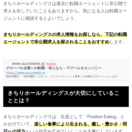
きちりホールディングスは過去に転職エージェントに非公開で
求人を出していたこともありますから、気になる人は転職エー
ジェントに相談するとよいでしょう。
きちりホールディングスの求人情報をお探しなら、下記の転職
エージェントで非公開求人を探されることをおすすめ
します。
www.azureweb.jp
8 users
グローバル企業への転職・求人なら – アズール＆カンパニー
https://www.azureweb.jp
高級消費財・一般消費財・スポーツ・エンターテイメント業界への転職をサポートいたします。
きちりホールディングスが大切にしているこ
ととは？
きちりホールディングスは、社是として「Positive Eating」と
かかげていて、
楽しい食事により生まれる、癒し・豊かさ・明
日への活力
という信念を広めていくことを大事にしています。