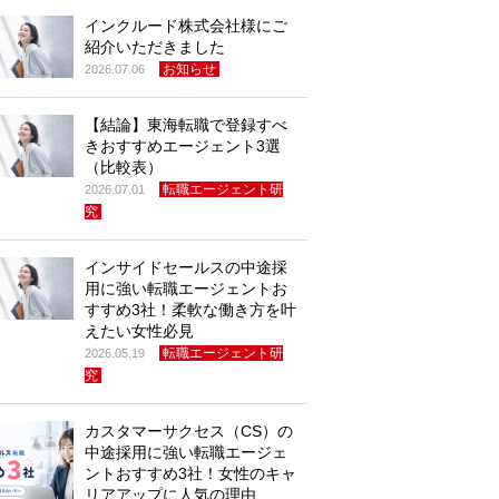
インクルード株式会社様にご
紹介いただきました
お知らせ
2026.07.06
【結論】東海転職で登録すべ
きおすすめエージェント3選
（比較表）
転職エージェント研
2026.07.01
究
インサイドセールスの中途採
用に強い転職エージェントお
すすめ3社！柔軟な働き方を叶
えたい女性必見
転職エージェント研
2026.05.19
究
カスタマーサクセス（CS）の
中途採用に強い転職エージェ
ントおすすめ3社！女性のキャ
リアアップに人気の理由