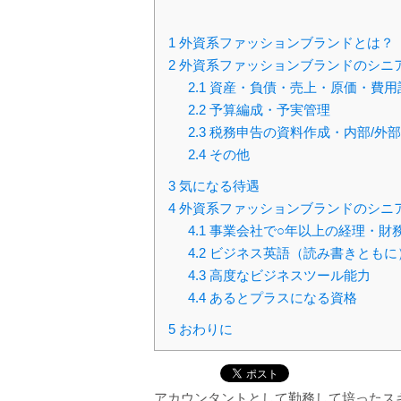
1
外資系ファッションブランドとは？
2
外資系ファッションブランドのシニ
2.1
資産・負債・売上・原価・費用
2.2
予算編成・予実管理
2.3
税務申告の資料作成・内部/外
2.4
その他
3
気になる待遇
4
外資系ファッションブランドのシニ
4.1
事業会社で○年以上の経理・財
4.2
ビジネス英語（読み書きともに
4.3
高度なビジネスツール能力
4.4
あるとプラスになる資格
5
おわりに
アカウンタントとして勤務して培ったス