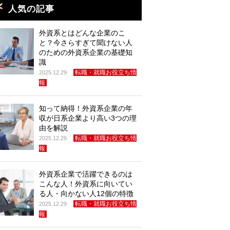
人気の記事
外資系とはどんな企業のこ
と？今さらすぎて聞けない人
のための外資系企業の基礎知
識
転職・就職お役立ち情
2025.12.29
報
知って納得！外資系企業の年
収が日系企業より高い3つの理
由を解説
転職・就職お役立ち情
2025.12.29
報
外資系企業で活躍できるのは
こんな人！外資系に向いてい
る人・向かない人12個の特徴
転職・就職お役立ち情
2025.12.29
報