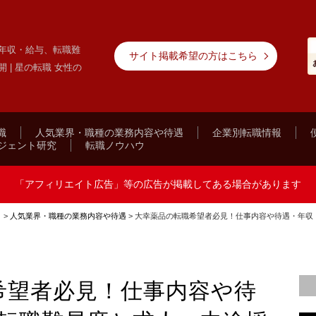
年収・給与、転職難
サイト掲載希望の方はこちら
| 星の転職 女性の
職
人気業界・職種の業務内容や待遇
企業別転職情報
ジェント研究
転職ノウハウ
「アフィリエイト広告」等の広告が掲載してある場合があります
ト
>
人気業界・職種の業務内容や待遇
>
大幸薬品の転職希望者必見！仕事内容や待遇・年収
希望者必見！仕事内容や待