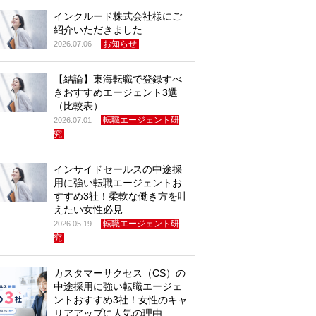
インクルード株式会社様にご
紹介いただきました
お知らせ
2026.07.06
【結論】東海転職で登録すべ
きおすすめエージェント3選
（比較表）
転職エージェント研
2026.07.01
究
インサイドセールスの中途採
用に強い転職エージェントお
すすめ3社！柔軟な働き方を叶
えたい女性必見
転職エージェント研
2026.05.19
究
カスタマーサクセス（CS）の
中途採用に強い転職エージェ
ントおすすめ3社！女性のキャ
リアアップに人気の理由