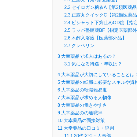
2.2
セイロガン糖衣A【第2類医薬品
2.3
正露丸クイックC【第2類医薬
2.4
ピシャット下痢止めOD錠【指
2.5
ラッパ整腸薬BF【指定医薬部
2.6
木酢入浴液【医薬部外品】
2.7
クレベリン
3
大幸薬品で求人はあるの？
3.1
気になる待遇・年収は？
4
大幸薬品が大切にしていることとは
5
大幸薬品の転職に必要なスキルや資
6
大幸薬品の転職難易度
7
大幸薬品が求める人物像
8
大幸薬品の働きやすさ
9
大幸薬品のの離職率
10
大幸薬品の面接対策
11
大幸薬品の口コミ・評判
11.1
30代女性・人事部