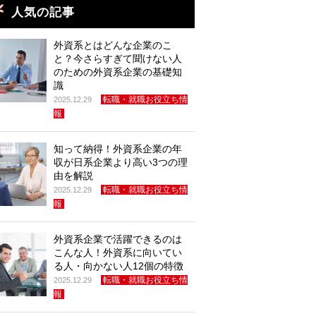
人気の記事
外資系とはどんな企業のこ
と？今さらすぎて聞けない人
のための外資系企業の基礎知
識
転職・就職お役立ち情
2025.12.29
報
知って納得！外資系企業の年
収が日系企業より高い3つの理
由を解説
転職・就職お役立ち情
2025.12.29
報
外資系企業で活躍できるのは
こんな人！外資系に向いてい
る人・向かない人12個の特徴
転職・就職お役立ち情
2025.12.29
報