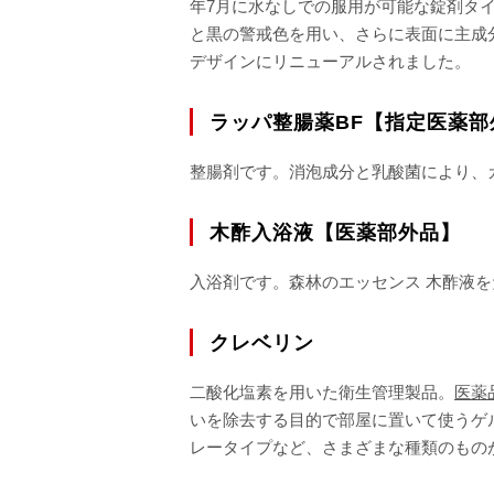
年7月に水なしでの服用が可能な錠剤タイ
と黒の警戒色を用い、さらに表面に主成
デザインにリニューアルされました。
ラッパ整腸薬BF【指定医薬部
整腸剤です。消泡成分と乳酸菌により、
木酢入浴液【医薬部外品】
入浴剤です。森林のエッセンス 木酢液
クレベリン
二酸化塩素を用いた衛生管理製品。
医薬
いを除去する目的で部屋に置いて使うゲ
レータイプなど、さまざまな種類のもの