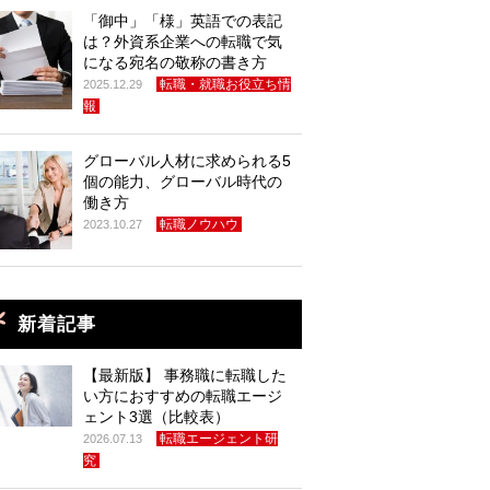
「御中」「様」英語での表記
は？外資系企業への転職で気
になる宛名の敬称の書き方
転職・就職お役立ち情
2025.12.29
報
グローバル人材に求められる5
個の能力、グローバル時代の
働き方
転職ノウハウ
2023.10.27
新着記事
【最新版】 事務職に転職した
い方におすすめの転職エージ
ェント3選（比較表）
転職エージェント研
2026.07.13
究