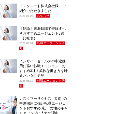
インクルード株式会社様にご
紹介いただきました
お知らせ
2026.07.06
【結論】東海転職で登録すべ
きおすすめエージェント3選
（比較表）
転職エージェント研
2026.07.01
究
インサイドセールスの中途採
用に強い転職エージェントお
すすめ3社！柔軟な働き方を叶
えたい女性必見
転職エージェント研
2026.05.19
究
カスタマーサクセス（CS）の
中途採用に強い転職エージェ
ントおすすめ3社！女性のキャ
リアアップに人気の理由