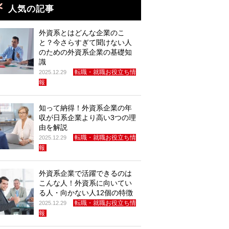
人気の記事
外資系とはどんな企業のこ
と？今さらすぎて聞けない人
のための外資系企業の基礎知
識
転職・就職お役立ち情
2025.12.29
報
知って納得！外資系企業の年
収が日系企業より高い3つの理
由を解説
転職・就職お役立ち情
2025.12.29
報
外資系企業で活躍できるのは
こんな人！外資系に向いてい
る人・向かない人12個の特徴
転職・就職お役立ち情
2025.12.29
報