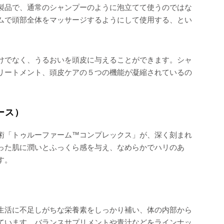
製品で、通常のシャンプーのように泡立てて使うのではな
ムで頭部全体をマッサージするようにして使用する、とい
けでなく、うるおいを頭皮に与えることができます。シャ
リートメント、頭皮ケアの５つの機能が凝縮されているの
レース）
術「トゥルーファーム™コンプレックス」が、深く刻まれ
った肌に潤いとふっくら感を与え、なめらかでハリのあ
す。
生活に不足しがちな栄養素をしっかり補い、体の内部から
ています。バランスサプリメントや青汁などをラインナッ