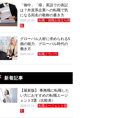
「御中」「様」英語での表記
は？外資系企業への転職で気
になる宛名の敬称の書き方
転職・就職お役立ち情
2025.12.29
報
グローバル人材に求められる5
個の能力、グローバル時代の
働き方
転職ノウハウ
2023.10.27
新着記事
【最新版】 事務職に転職した
い方におすすめの転職エージ
ェント3選（比較表）
転職エージェント研
2026.07.13
究