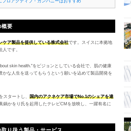
にプロアクティブ・カンパニーはおすすめ
の概要
ンケア製品を提供している株式会社
です。スイスに本拠地
法人です。
d thinks about skin health.”をビジョンとしている会社で、肌の健康
豊かな人生を送ってもらうという願いを込めて製品開発を
グをスタートし、
国内のアクネケア市場でNo.1のシェアを達
の眞鍋かをり氏を起用したテレビCMを放映し、一躍有名に
の取り扱う製品・サービス