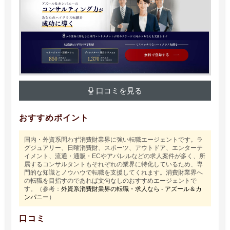
口コミを見る
おすすめポイント
国内・外資系問わず消費財業界に強い転職エージェントです。ラ
グジュアリー、日曜消費財、スポーツ、アウトドア、エンターテ
イメント、流通・通販・ECやアパレルなどの求人案件が多く、所
属するコンサルタントもそれぞれの業界に特化しているため、専
門的な知識とノウハウで転職を支援してくれます。消費財業界へ
の転職を目指すのであれば文句なしのおすすめエージェントで
す。（参考：
外資系消費財業界の転職・求人なら - アズール＆カ
ンパニー
）
口コミ