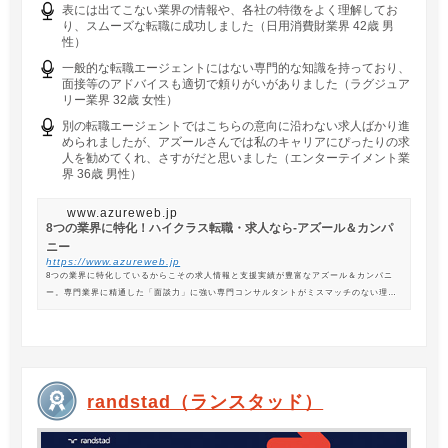
表には出てこない業界の情報や、各社の特徴をよく理解してお
り、スムーズな転職に成功しました（日用消費財業界 42歳 男
性）
一般的な転職エージェントにはない専門的な知識を持っており、
面接等のアドバイスも適切で頼りがいがありました（ラグジュア
リー業界 32歳 女性）
別の転職エージェントではこちらの意向に沿わない求人ばかり進
められましたが、アズールさんでは私のキャリアにぴったりの求
人を勧めてくれ、さすがだと思いました（エンターテイメント業
界 36歳 男性）
www.azureweb.jp
8つの業界に特化！ハイクラス転職・求人なら-アズール＆カンパ
ニー
https://www.azureweb.jp
8つの業界に特化しているからこその求人情報と支援実績が豊富なアズール＆カンパニ
ー。専門業界に精通した「面談力」に強い専門コンサルタントがミスマッチのない理想
の転職を支援します。
randstad（ランスタッド）