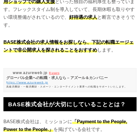
用ショップでの購入支援
といった独自の福利厚生も整っていま
す。フレックスタイム制を導入していて、長期休暇も取りやす
い環境整備がされているので、
好待遇の求人
と断言できそうで
す。
BASE株式会社の求人情報をお探しなら、下記の転職エージェ
ントで非公開求人を探されることをおすすめ
します。
www.azureweb.jp
8 users
グローバル企業への転職・求人なら – アズール＆カンパニー
https://www.azureweb.jp
高級消費財・一般消費財・スポーツ・エンターテイメント業界への転職をサポートいたします。
BASE株式会社が大切にしていることとは？
BASE株式会社は、ミッションに
「Payment to the People,
Power to the People.」
を掲げている会社です。