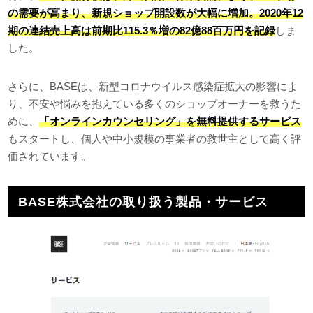
の需要が高まり、新規ショップ開設数が大幅に増加。2020年12
期の連結売上高は前期比115.3％増の82億88百万円を記録
しま
した。
さらに、BASEは、新型コロナウイルス感染症拡大の影響によ
り、不安や悩みを抱えている多くのショップオーナーを救うた
めに、
「オンラインカウンセリング」を無料提供するサービス
もスタートし、個人や中小規模の事業者の救世主として高く評
価されています。
BASE株式会社の取り扱う製品・サービス