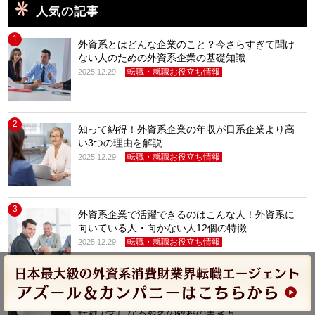
人気の記事
1
外資系とはどんな企業のこと？今さらすぎて聞け
ない人のための外資系企業の基礎知識
転職・就職お役立ち情報
2025.12.29
2
知って納得！外資系企業の年収が日系企業より高
い3つの理由を解説
転職・就職お役立ち情報
2025.12.29
3
外資系企業で活躍できるのはこんな人！外資系に
向いている人・向かない人12個の特徴
転職・就職お役立ち情報
2025.12.29
4
「御中」「様」英語での表記は？外資系企業への
転職で気になる宛名の敬称の書き方