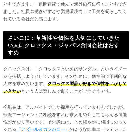
ともできます。一週間連続で休んで海外旅行に行くこともでき
ました。社員の働きやすさや労働環境向上に工夫を凝らしてく
れている会社だと感じます。
さいごに：革新性や個性を大切にしていきた
い人にクロックス・ジャパン合同会社はおす
すめ
クロックスは、「クロックスといえばサンダル」というイメー
ジを払拭しようとしています。そのために、個性的で革新的な
人材を求めています。
クロックス製品が好きで個性をいかして
いきたい
という人は楽しんで働くことができそうです。
今現在は、アルバイトでしか採用を行っていませんでしたが、
転職エージェントに相談をすれば求人を紹介してもらえる可能
性がかなり高いです。その際には、きめ細やかに相談にのって
くれる
「アズール＆カンパニー」
のような転職エージェントに