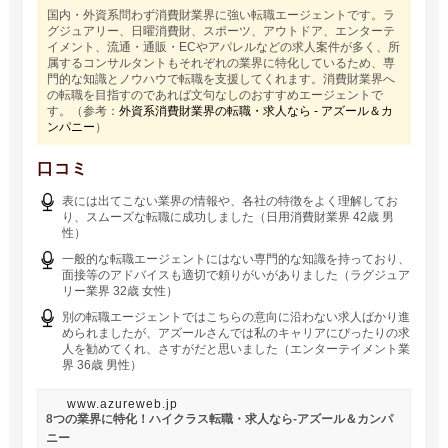
国内・外資系問わず消費財業界に強い転職エージェントです。ラ
グジュアリー、日曜消費財、スポーツ、アウトドア、エンターテ
イメント、流通・通販・ECやアパレルなどの求人案件が多く、所
属するコンサルタントもそれぞれの業界に特化しているため、専
門的な知識とノウハウで転職を支援してくれます。消費財業界へ
の転職を目指すのであれば文句なしのおすすめエージェントで
す。（参考：
外資系消費財業界の転職・求人なら - アズール＆カ
ンパニー
）
口コミ
表には出てこない業界の情報や、各社の特徴をよく理解してお
り、スムーズな転職に成功しました（日用消費財業界 42歳 男
性）
一般的な転職エージェントにはない専門的な知識を持っており、
面接等のアドバイスも適切で頼りがいがありました（ラグジュア
リー業界 32歳 女性）
別の転職エージェントではこちらの意向に沿わない求人ばかり進
められましたが、アズールさんでは私のキャリアにぴったりの求
人を勧めてくれ、さすがだと思いました（エンターテイメント業
界 36歳 男性）
www.azureweb.jp
8つの業界に特化！ハイクラス転職・求人なら-アズール＆カンパ
ニー