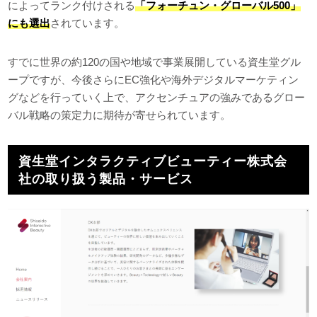
によってランク付けされる
「フォーチュン・グローバル500」
にも選出
されています。
すでに世界の約120の国や地域で事業展開している資生堂グル
ープですが、今後さらにEC強化や海外デジタルマーケティン
グなどを行っていく上で、アクセンチュアの強みであるグロー
バル戦略の策定力に期待が寄せられています。
資生堂インタラクティブビューティー株式会
社の取り扱う製品・サービス