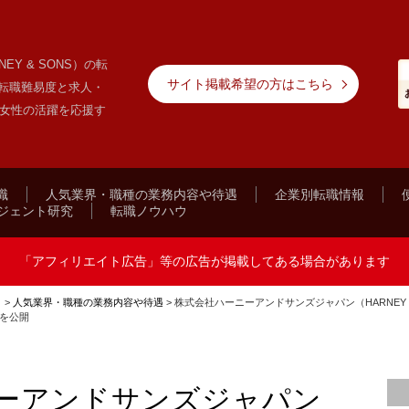
Y & SONS）の転
サイト掲載希望の方はこちら
転職難易度と求人・
 女性の活躍を応援す
職
人気業界・職種の業務内容や待遇
企業別転職情報
ジェント研究
転職ノウハウ
「アフィリエイト広告」等の広告が掲載してある場合があります
ト
>
人気業界・職種の業務内容や待遇
>
株式会社ハーニーアンドサンズジャパン（HARNEY
を公開
ーアンドサンズジャパン