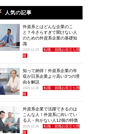
人気の記事
外資系とはどんな企業のこ
と？今さらすぎて聞けない人
のための外資系企業の基礎知
識
転職・就職お役立ち情
2025.12.29
報
知って納得！外資系企業の年
収が日系企業より高い3つの理
由を解説
転職・就職お役立ち情
2025.12.29
報
外資系企業で活躍できるのは
こんな人！外資系に向いてい
る人・向かない人12個の特徴
転職・就職お役立ち情
2025.12.29
報