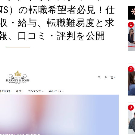
SONS）の転職希望者必見！仕
収・給与、転職難易度と求
1
報、口コミ・評判を公開
2
3