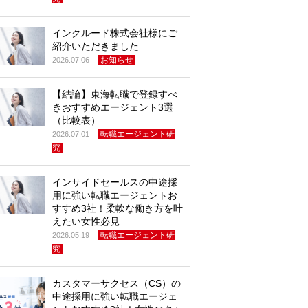
インクルード株式会社様にご
紹介いただきました
お知らせ
2026.07.06
【結論】東海転職で登録すべ
きおすすめエージェント3選
（比較表）
転職エージェント研
2026.07.01
究
インサイドセールスの中途採
用に強い転職エージェントお
すすめ3社！柔軟な働き方を叶
えたい女性必見
転職エージェント研
2026.05.19
究
カスタマーサクセス（CS）の
中途採用に強い転職エージェ