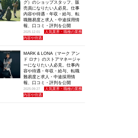
グ）のショップスタッフ、販
売員になりたい人必見。仕事
内容や待遇・年収・給与、転
職難易度と求人・中途採用情
報、口コミ・評判を公開
人気業界・職種の業務
2025.12.01
内容や待遇
MARK & LONA（マーク アン
ド ロナ）のストアマネージャ
ーになりたい人必見。仕事内
容や待遇・年収・給与、転職
難易度と求人・中途採用情
報、口コミ・評判を公開
人気業界・職種の業務
2025.09.27
内容や待遇