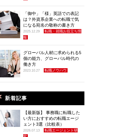
「御中」「様」英語での表記
は？外資系企業への転職で気
になる宛名の敬称の書き方
転職・就職お役立ち情
2025.12.29
報
グローバル人材に求められる5
個の能力、グローバル時代の
働き方
転職ノウハウ
2023.10.27
新着記事
【最新版】 事務職に転職した
い方におすすめの転職エージ
ェント3選（比較表）
転職エージェント研
2026.07.13
究