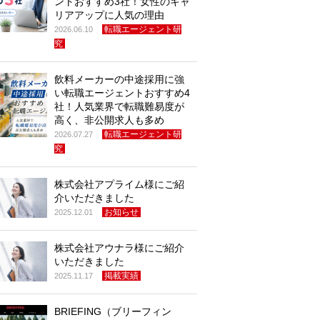
ントおすすめ3社！女性のキャ
リアアップに人気の理由
転職エージェント研
2026.06.10
究
飲料メーカーの中途採用に強
い転職エージェントおすすめ4
社！人気業界で転職難易度が
高く、非公開求人も多め
転職エージェント研
2026.07.27
究
株式会社アプライム様にご紹
介いただきました
お知らせ
2025.12.01
株式会社アウナラ様にご紹介
いただきました
掲載実績
2025.11.17
BRIEFING（ブリーフィン