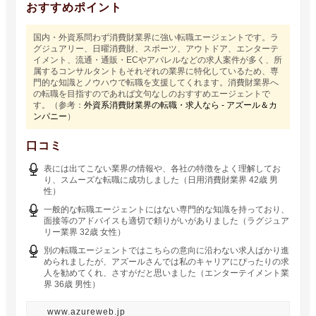
おすすめポイント
国内・外資系問わず消費財業界に強い転職エージェントです。ラ
グジュアリー、日曜消費財、スポーツ、アウトドア、エンターテ
イメント、流通・通販・ECやアパレルなどの求人案件が多く、所
属するコンサルタントもそれぞれの業界に特化しているため、専
門的な知識とノウハウで転職を支援してくれます。消費財業界へ
の転職を目指すのであれば文句なしのおすすめエージェントで
す。（参考：
外資系消費財業界の転職・求人なら - アズール＆カ
ンパニー
）
口コミ
表には出てこない業界の情報や、各社の特徴をよく理解してお
り、スムーズな転職に成功しました（日用消費財業界 42歳 男
性）
一般的な転職エージェントにはない専門的な知識を持っており、
面接等のアドバイスも適切で頼りがいがありました（ラグジュア
リー業界 32歳 女性）
別の転職エージェントではこちらの意向に沿わない求人ばかり進
められましたが、アズールさんでは私のキャリアにぴったりの求
人を勧めてくれ、さすがだと思いました（エンターテイメント業
界 36歳 男性）
www.azureweb.jp