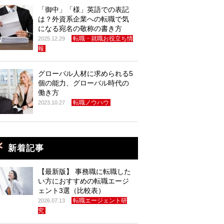
「御中」「様」英語での表記
は？外資系企業への転職で気
になる宛名の敬称の書き方
転職・就職お役立ち情
2025.12.29
報
グローバル人材に求められる5
個の能力、グローバル時代の
働き方
転職ノウハウ
2023.10.27
新着記事
【最新版】 事務職に転職した
い方におすすめの転職エージ
ェント3選（比較表）
転職エージェント研
2026.07.13
究