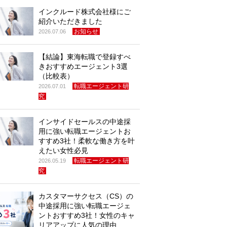
インクルード株式会社様にご
紹介いただきました
お知らせ
2026.07.06
【結論】東海転職で登録すべ
きおすすめエージェント3選
（比較表）
転職エージェント研
2026.07.01
究
インサイドセールスの中途採
用に強い転職エージェントお
すすめ3社！柔軟な働き方を叶
えたい女性必見
転職エージェント研
2026.05.19
究
カスタマーサクセス（CS）の
中途採用に強い転職エージェ
ントおすすめ3社！女性のキャ
リアアップに人気の理由