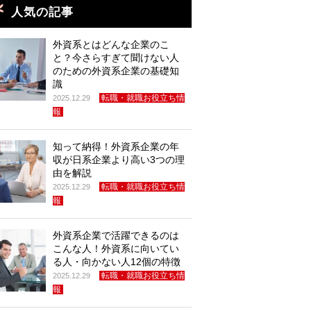
人気の記事
外資系とはどんな企業のこ
と？今さらすぎて聞けない人
のための外資系企業の基礎知
識
転職・就職お役立ち情
2025.12.29
報
知って納得！外資系企業の年
収が日系企業より高い3つの理
由を解説
転職・就職お役立ち情
2025.12.29
報
外資系企業で活躍できるのは
こんな人！外資系に向いてい
る人・向かない人12個の特徴
転職・就職お役立ち情
2025.12.29
報