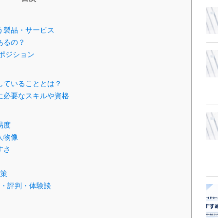
う製品・サービス
あるの？
のポジション
にしていることとは？
職に必要なスキルや資格
易度
人物像
すさ
対策
ミ・評判・体験談