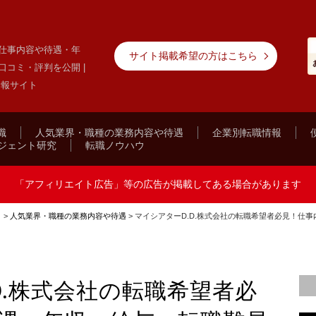
！仕事内容や待遇・年
サイト掲載希望の方はこちら
コミ・評判を公開 |
情報サイト
職
人気業界・職種の業務内容や待遇
企業別転職情報
ジェント研究
転職ノウハウ
「アフィリエイト広告」等の広告が掲載してある場合があります
ト
>
人気業界・職種の業務内容や待遇
>
マイシアターD.D.株式会社の転職希望者必見！仕
D.株式会社の転職希望者必