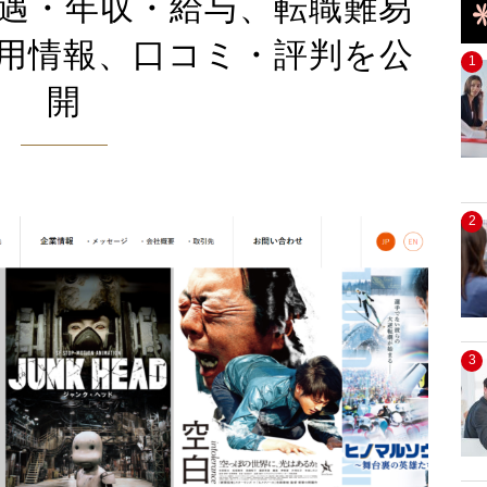
遇・年収・給与、転職難易
用情報、口コミ・評判を公
1
開
2
3