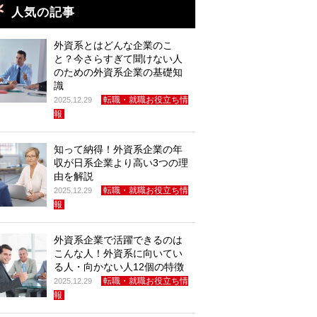
人気の記事
外資系とはどんな企業のこ
と？今さらすぎて聞けない人
のための外資系企業の基礎知
識
転職・就職お役立ち情
2025.12.29
報
知って納得！外資系企業の年
収が日系企業より高い3つの理
由を解説
転職・就職お役立ち情
2025.12.29
報
外資系企業で活躍できるのは
こんな人！外資系に向いてい
る人・向かない人12個の特徴
転職・就職お役立ち情
2025.12.29
報