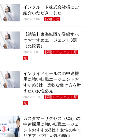
インクルード株式会社様にご
紹介いただきました
お知らせ
2026.07.06
【結論】東海転職で登録すべ
きおすすめエージェント3選
（比較表）
転職エージェント研
2026.07.01
究
インサイドセールスの中途採
用に強い転職エージェントお
すすめ3社！柔軟な働き方を叶
えたい女性必見
転職エージェント研
2026.05.19
究
カスタマーサクセス（CS）の
中途採用に強い転職エージェ
ントおすすめ3社！女性のキャ
リアアップに人気の理由