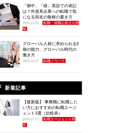
「御中」「様」英語での表記
は？外資系企業への転職で気
になる宛名の敬称の書き方
転職・就職お役立ち情
2025.12.29
報
グローバル人材に求められる5
個の能力、グローバル時代の
働き方
転職ノウハウ
2023.10.27
新着記事
【最新版】 事務職に転職した
い方におすすめの転職エージ
ェント3選（比較表）
転職エージェント研
2026.07.13
究