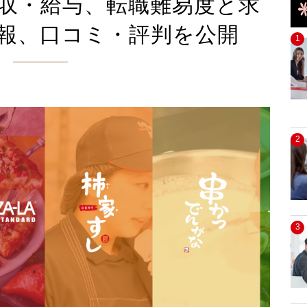
収・給与、転職難易度と求
報、口コミ・評判を公開
1
2
3