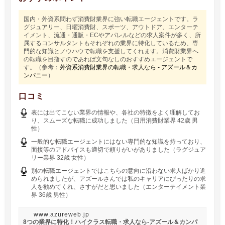
国内・外資系問わず消費財業界に強い転職エージェントです。ラ
グジュアリー、日曜消費財、スポーツ、アウトドア、エンターテ
イメント、流通・通販・ECやアパレルなどの求人案件が多く、所
属するコンサルタントもそれぞれの業界に特化しているため、専
門的な知識とノウハウで転職を支援してくれます。消費財業界へ
の転職を目指すのであれば文句なしのおすすめエージェントで
す。（参考：
外資系消費財業界の転職・求人なら - アズール＆カ
ンパニー
）
口コミ
表には出てこない業界の情報や、各社の特徴をよく理解してお
り、スムーズな転職に成功しました（日用消費財業界 42歳 男
性）
一般的な転職エージェントにはない専門的な知識を持っており、
面接等のアドバイスも適切で頼りがいがありました（ラグジュア
リー業界 32歳 女性）
別の転職エージェントではこちらの意向に沿わない求人ばかり進
められましたが、アズールさんでは私のキャリアにぴったりの求
人を勧めてくれ、さすがだと思いました（エンターテイメント業
界 36歳 男性）
www.azureweb.jp
8つの業界に特化！ハイクラス転職・求人なら-アズール＆カンパ