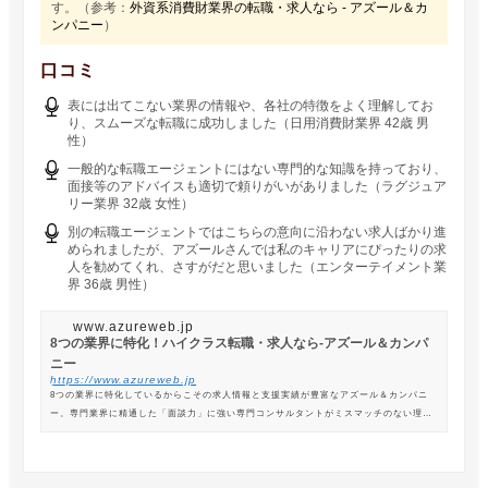
す。（参考：
外資系消費財業界の転職・求人なら - アズール＆カ
ンパニー
）
口コミ
表には出てこない業界の情報や、各社の特徴をよく理解してお
り、スムーズな転職に成功しました（日用消費財業界 42歳 男
性）
一般的な転職エージェントにはない専門的な知識を持っており、
面接等のアドバイスも適切で頼りがいがありました（ラグジュア
リー業界 32歳 女性）
別の転職エージェントではこちらの意向に沿わない求人ばかり進
められましたが、アズールさんでは私のキャリアにぴったりの求
人を勧めてくれ、さすがだと思いました（エンターテイメント業
界 36歳 男性）
www.azureweb.jp
8つの業界に特化！ハイクラス転職・求人なら-アズール＆カンパ
ニー
https://www.azureweb.jp
8つの業界に特化しているからこその求人情報と支援実績が豊富なアズール＆カンパニ
ー。専門業界に精通した「面談力」に強い専門コンサルタントがミスマッチのない理想
の転職を支援します。