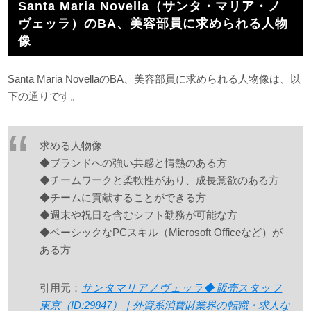
Santa Maria Novella（サンタ・マリア・ノ
ヴェッラ）のBA、美容部員に求められる人物
像
Santa Maria NovellaのBA、美容部員に求められる人物像は、以
下の通りです。
求める人物像
◆ブランドへの強い共感と情熱のある方
◆チームワークと柔軟性があり、成長意欲のある方
◆チームに貢献することができる方
◆週末や祝日を含むシフト勤務が可能な方
◆ベーシックなPCスキル（Microsoft Officeなど）が
ある方
引用元：
サンタマリアノヴェッラ◆ 販売スタッフ
東京（ID:29847）｜外資系消費財業界の転職・求人な