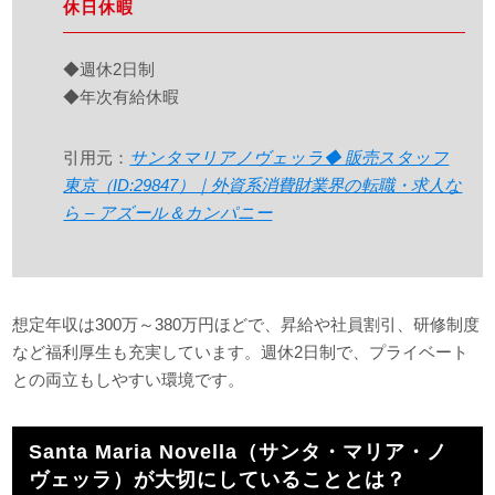
休日休暇
◆週休2日制
◆年次有給休暇
引用元：
サンタマリアノヴェッラ◆ 販売スタッフ
東京（ID:29847）｜外資系消費財業界の転職・求人な
ら – アズール＆カンパニー
想定年収は300万～380万円ほどで、昇給や社員割引、研修制度
など福利厚生も充実しています。週休2日制で、プライベート
との両立もしやすい環境です。
Santa Maria Novella（サンタ・マリア・ノ
ヴェッラ）が大切にしていることとは？