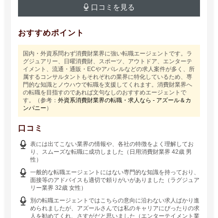
口コミを見る
おすすめポイント
国内・外資系問わず消費財業界に強い転職エージェントです。ラ
グジュアリー、日曜消費財、スポーツ、アウトドア、エンターテ
イメント、流通・通販・ECやアパレルなどの求人案件が多く、所
属するコンサルタントもそれぞれの業界に特化しているため、専
門的な知識とノウハウで転職を支援してくれます。消費財業界へ
の転職を目指すのであれば文句なしのおすすめエージェントで
す。（参考：
外資系消費財業界の転職・求人なら - アズール＆カ
ンパニー
）
口コミ
表には出てこない業界の情報や、各社の特徴をよく理解してお
り、スムーズな転職に成功しました（日用消費財業界 42歳 男
性）
一般的な転職エージェントにはない専門的な知識を持っており、
面接等のアドバイスも適切で頼りがいがありました（ラグジュア
リー業界 32歳 女性）
別の転職エージェントではこちらの意向に沿わない求人ばかり進
められましたが、アズールさんでは私のキャリアにぴったりの求
人を勧めてくれ、さすがだと思いました（エンターテイメント業