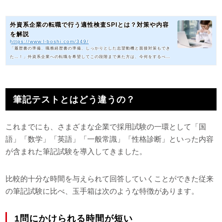
外資系企業の転職で行う適性検査SPIとは？対策や内容
を解説
https://www.l-boshi.com/349/
「履歴書の準備、職務経歴書の準備、しっかりとした志望動機と面接対策もでき
た…！」外資系企業への転職を希望してこの段階まで来た方は、今何をするべき
かご存知ですか？中途入社で外資系企業を希望する方が意外にも見落としがちな
のが、SPIを始めとする筆記試験です。この記事では、そんな転職における筆記
試験についてご説明します。外資系企業への転職に必要なSPIとは？PIとは、個
の"持ち味"が見える試験のことです。履歴書や面接では、いくらでも自分を盛る
筆記テストとはどう違うの？
ことができます。さらに、面接では緊張して自身の長所をアピー...
これまでにも、さまざまな企業で採用試験の一環として「国
語」「数学」「英語」「一般常識」「性格診断」といった内容
が含まれた筆記試験を導入してきました。
比較的十分な時間を与えられて回答していくことができた従来
の筆記試験に比べ、玉手箱は次のような特徴があります。
1問にかけられる時間が短い