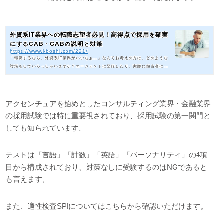
外資系IT業界への転職志望者必見！高得点で採用を確実
にするCAB・GABの説明と対策
https://www.l-boshi.com/221/
「転職するなら、外資系IT業界がいいなぁ…」なんてお考えの方は、どのような
対策をしていらっしゃいますか？エージェントに登録したり、実際に担当者に会
ったり、そんな進め方をしている方もいらっしゃると思いますが、試験対策はい
かがでしょう。知っている人も知らない人も、外資IT業界への転職を考えたら準
備しておきたいCAB・GABについて解説します。「CAB・GAB」ってご存知です
か？これまで新卒採用の機会にCAB・GAB試験を受験したことがある、という方
アクセンチュアを始めとしたコンサルティング業界・金融業界
も大勢いらっしゃることでしょう。一方で、これまでそのような試験は実施し
の採用試験では特に重要視されており、採用試験の第一関門と
て...
しても知られています。
テストは「言語」「計数」「英語」「パーソナリティ」の4項
目から構成されており、対策なしに受験するのはNGであると
も言えます。
また、適性検査SPIについてはこちらから確認いただけます。