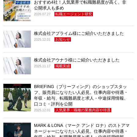
おすすめ4社！人気業界で転職難易度が高く、非
公開求人も多め
転職エージェント研究
2026.07.27
株式会社アプライム様にご紹介いただきました
お知らせ
2025.12.01
株式会社アウナラ様にご紹介いただきました
掲載実績
2025.11.17
BRIEFING（ブリーフィング）のショップスタッ
フ、販売員になりたい人必見。仕事内容や待遇・
年収・給与、転職難易度と求人・中途採用情報、
口コミ・評判を公開
人気業界・職種の業務内容や待遇
2025.12.01
MARK & LONA（マーク アンド ロナ）のストアマ
ネージャーになりたい人必見。仕事内容や待遇・