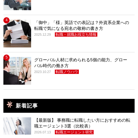
4
「御中」「様」英語での表記は？外資系企業への
転職で気になる宛名の敬称の書き方
転職・就職お役立ち情報
2025.12.29
5
グローバル人材に求められる5個の能力、グロー
バル時代の働き方
転職ノウハウ
2023.10.27
新着記事
【最新版】 事務職に転職したい方におすすめの転
職エージェント3選（比較表）
転職エージェント研究
2026.07.13