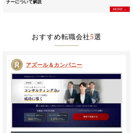
ナーについて解説
MORE →
おすすめ転職会社
5
選
アズール＆カンパニー