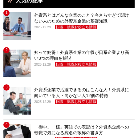
人気の記事
1
外資系とはどんな企業のこと？今さらすぎて聞け
ない人のための外資系企業の基礎知識
転職・就職お役立ち情報
2025.12.29
2
知って納得！外資系企業の年収が日系企業より高
い3つの理由を解説
転職・就職お役立ち情報
2025.12.29
3
外資系企業で活躍できるのはこんな人！外資系に
向いている人・向かない人12個の特徴
転職・就職お役立ち情報
2025.12.29
4
「御中」「様」英語での表記は？外資系企業への
転職で気になる宛名の敬称の書き方