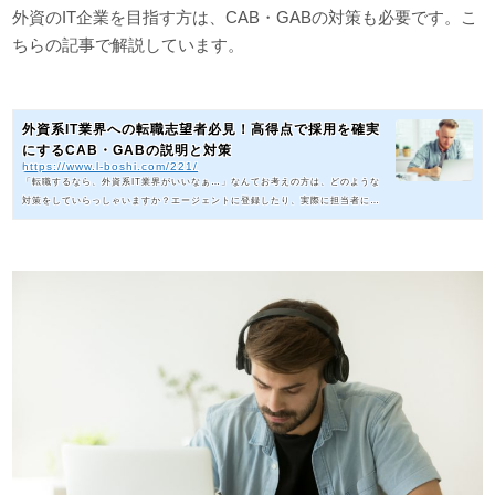
外資のIT企業を目指す方は、CAB・GABの対策も必要です。こ
ちらの記事で解説しています。
外資系IT業界への転職志望者必見！高得点で採用を確実
にするCAB・GABの説明と対策
https://www.l-boshi.com/221/
「転職するなら、外資系IT業界がいいなぁ…」なんてお考えの方は、どのような
対策をしていらっしゃいますか？エージェントに登録したり、実際に担当者に会
ったり、そんな進め方をしている方もいらっしゃると思いますが、試験対策はい
かがでしょう。知っている人も知らない人も、外資IT業界への転職を考えたら準
備しておきたいCAB・GABについて解説します。「CAB・GAB」ってご存知です
か？これまで新卒採用の機会にCAB・GAB試験を受験したことがある、という方
も大勢いらっしゃることでしょう。一方で、これまでそのような試験は実施し
て...