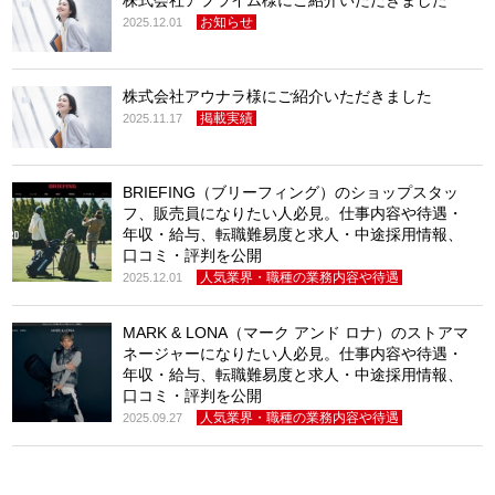
お知らせ
2025.12.01
株式会社アウナラ様にご紹介いただきました
掲載実績
2025.11.17
BRIEFING（ブリーフィング）のショップスタッ
フ、販売員になりたい人必見。仕事内容や待遇・
年収・給与、転職難易度と求人・中途採用情報、
口コミ・評判を公開
人気業界・職種の業務内容や待遇
2025.12.01
MARK & LONA（マーク アンド ロナ）のストアマ
ネージャーになりたい人必見。仕事内容や待遇・
年収・給与、転職難易度と求人・中途採用情報、
口コミ・評判を公開
人気業界・職種の業務内容や待遇
2025.09.27