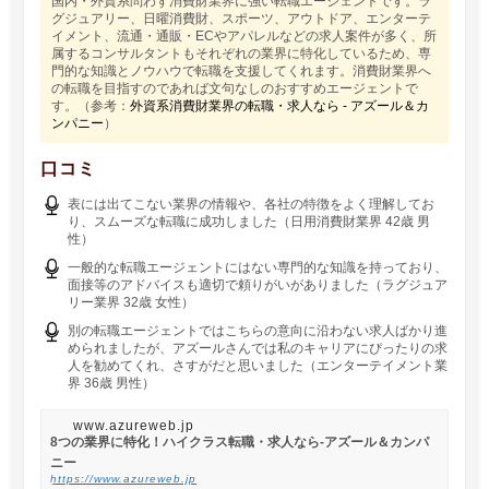
国内・外資系問わず消費財業界に強い転職エージェントです。ラ
グジュアリー、日曜消費財、スポーツ、アウトドア、エンターテ
イメント、流通・通販・ECやアパレルなどの求人案件が多く、所
属するコンサルタントもそれぞれの業界に特化しているため、専
門的な知識とノウハウで転職を支援してくれます。消費財業界へ
の転職を目指すのであれば文句なしのおすすめエージェントで
す。（参考：
外資系消費財業界の転職・求人なら - アズール＆カ
ンパニー
）
口コミ
表には出てこない業界の情報や、各社の特徴をよく理解してお
り、スムーズな転職に成功しました（日用消費財業界 42歳 男
性）
一般的な転職エージェントにはない専門的な知識を持っており、
面接等のアドバイスも適切で頼りがいがありました（ラグジュア
リー業界 32歳 女性）
別の転職エージェントではこちらの意向に沿わない求人ばかり進
められましたが、アズールさんでは私のキャリアにぴったりの求
人を勧めてくれ、さすがだと思いました（エンターテイメント業
界 36歳 男性）
www.azureweb.jp
8つの業界に特化！ハイクラス転職・求人なら-アズール＆カンパ
ニー
https://www.azureweb.jp