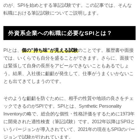
のが、SPIを始めとする筆記試験です。この記事では、そんな
転職における筆記試験についてご説明します。
外資系企業への転職に必要なSPIとは？
PIとは、
個の”持ち味”が見える試験
のことです。履歴書や面接
では、いくらでも自分を盛ることができます。さらに、面接で
は緊張して自身の長所をアピールできないこともあるでしょ
う。結果、入社後に齟齬が発生して、仕事がうまくいかないこ
とも出てきてしまうのです。
そのような齟齬を防ぐために、相手の性質や地頭の良さをチェ
ックできるのがSPIです。SPIとは、Synthetic Personality
Inventoryの略で、総合的な個性・性格評価をするために1973年
に開発された適性検査（筆記試験）です。2012年以降はSPI3と
いうバージョンが導入されていて、2021年の現在もSPI3のバー
ジョンで試験が行われています。