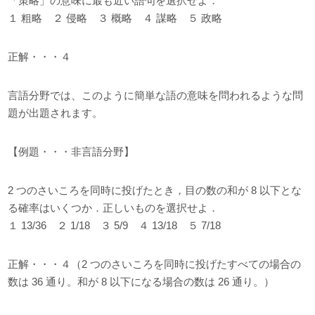
「策略」の意味に最も近い語句を選択せよ．
１ 粗略 ２ 侵略 ３ 概略 ４ 謀略 ５ 政略
正解・・・４
言語分野では、このように簡単な語の意味を問われるような問
題が出題されます。
【例題・・・非言語分野】
2 つのさいころを同時に投げたとき，目の数の和が 8 以下とな
る確率はいくつか．正しいものを選択せよ．
１ 13/36 ２ 1/18 ３ 5/9 ４ 13/18 ５ 7/18
正解・・・４（2 つのさいころを同時に投げたすべての場合の
数は 36 通り。和が 8 以下になる場合の数は 26 通り。）