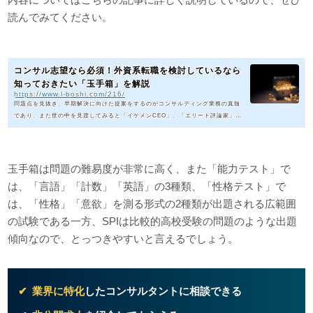
読んでみてください。
コンサル志望なら必須！外資系転職を検討しているなら
知っておきたい「玉手箱」を解説
https://www.l-boshi.com/216/
問題点を見抜き、早期解決に向けた提案をするのがコンサルティング業務の真髄
であり、また世の中を見渡してみると「イケメンCEO」、「エリート評論家」、
「話題のジャーナリスト」という枕詞のつく人に共通して多い経歴がコンサル出
身。憧れる人が多いのも納得です。そんな憧れのコンサル業界への転職志望なら
「玉手箱」など朝飯前でなくてはなりません。本記事では、その「玉手箱」につ
いて解説します。「玉手箱」って聞いたことありますか？これまで新卒採用の際
玉手箱は問題の難易度が非常に高く、また「能力テスト」で
にコンサルティング会社を志望したことのない方であれば、「玉手箱」と...
は、「言語」「計数」「英語」の3種類、「性格テスト」で
は、「性格」「意欲」を測る形式の2種類が出題される広範囲
の試験である一方、SPIは比較的高校受験の問題のような出題
傾向なので、とっつきやすいと言えるでしょう。
業界に特化
したコンサルタントに相談できる