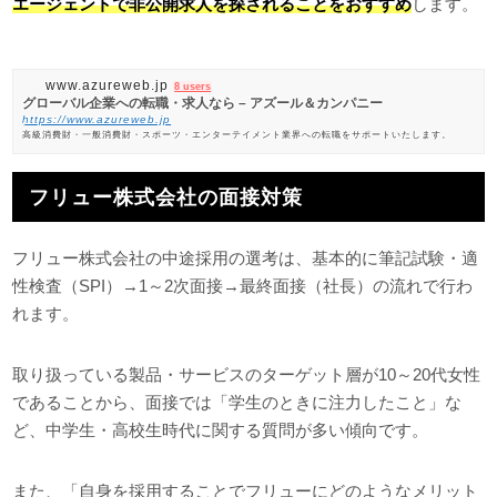
エージェントで非公開求人を探されることをおすすめ
します。
www.azureweb.jp
8 users
グローバル企業への転職・求人なら – アズール＆カンパニー
https://www.azureweb.jp
高級消費財・一般消費財・スポーツ・エンターテイメント業界への転職をサポートいたします。
フリュー株式会社の面接対策
フリュー株式会社の中途採用の選考は、基本的に筆記試験・適
性検査（SPI）→1～2次面接→最終面接（社長）の流れで行わ
れます。
取り扱っている製品・サービスのターゲット層が10～20代女性
であることから、面接では「学生のときに注力したこと」な
ど、中学生・高校生時代に関する質問が多い傾向です。
また、「自身を採用することでフリューにどのようなメリット