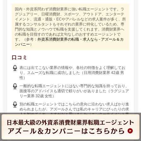
国内・外資系問わず消費財業界に強い転職エージェントです。ラ
グジュアリー、日曜消費財、スポーツ、アウトドア、エンターテ
イメント、流通・通販・ECやアパレルなどの求人案件が多く、所
属するコンサルタントもそれぞれの業界に特化しているため、専
門的な知識とノウハウで転職を支援してくれます。消費財業界へ
の転職を目指すのであれば文句なしのおすすめエージェントで
す。（参考：
外資系消費財業界の転職・求人なら - アズール＆カ
ンパニー
）
口コミ
表には出てこない業界の情報や、各社の特徴をよく理解してお
り、スムーズな転職に成功しました（日用消費財業界 42歳 男
性）
一般的な転職エージェントにはない専門的な知識を持っており、
面接等のアドバイスも適切で頼りがいがありました（ラグジュア
リー業界 32歳 女性）
別の転職エージェントではこちらの意向に沿わない求人ばかり進
められましたが、アズールさんでは私のキャリアにぴったりの求
人を勧めてくれ、さすがだと思いました（エンターテイメント業
界 36歳 男性）
www.azureweb.jp
8つの業界に特化！ハイクラス転職・求人なら-アズール＆カンパ