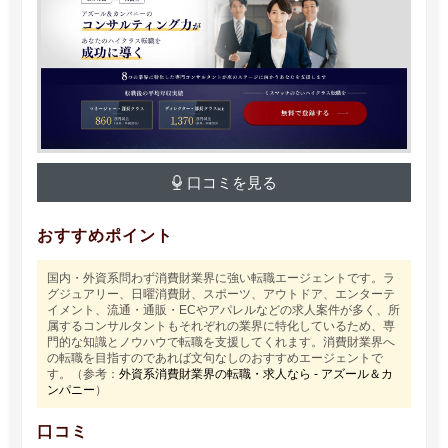
口コミを見る
おすすめポイント
国内・外資系問わず消費財業界に強い転職エージェントです。ラ
グジュアリー、日曜消費財、スポーツ、アウトドア、エンターテ
イメント、流通・通販・ECやアパレルなどの求人案件が多く、所
属するコンサルタントもそれぞれの業界に特化しているため、専
門的な知識とノウハウで転職を支援してくれます。消費財業界へ
の転職を目指すのであれば文句なしのおすすめエージェントで
す。（参考：
外資系消費財業界の転職・求人なら - アズール＆カ
ンパニー
）
口コミ