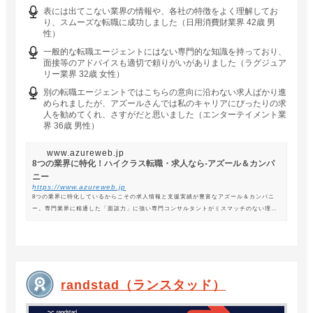
表には出てこない業界の情報や、各社の特徴をよく理解してお
り、スムーズな転職に成功しました（日用消費財業界 42歳 男
性）
一般的な転職エージェントにはない専門的な知識を持っており、
面接等のアドバイスも適切で頼りがいがありました（ラグジュア
リー業界 32歳 女性）
別の転職エージェントではこちらの意向に沿わない求人ばかり進
められましたが、アズールさんでは私のキャリアにぴったりの求
人を勧めてくれ、さすがだと思いました（エンターテイメント業
界 36歳 男性）
www.azureweb.jp
8つの業界に特化！ハイクラス転職・求人なら-アズール＆カンパ
ニー
https://www.azureweb.jp
8つの業界に特化しているからこその求人情報と支援実績が豊富なアズール＆カンパニ
ー。専門業界に精通した「面談力」に強い専門コンサルタントがミスマッチのない理想
の転職を支援します。
randstad（ランスタッド）