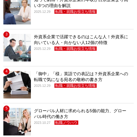
い3つの理由を解説
転職・就職お役立ち情報
2025.12.29
3
外資系企業で活躍できるのはこんな人！外資系に
向いている人・向かない人12個の特徴
転職・就職お役立ち情報
2025.12.29
4
「御中」「様」英語での表記は？外資系企業への
転職で気になる宛名の敬称の書き方
転職・就職お役立ち情報
2025.12.29
5
グローバル人材に求められる5個の能力、グロー
バル時代の働き方
転職ノウハウ
2023.10.27