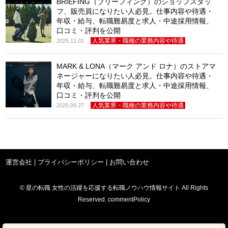
BRIEFING（ブリーフィング）のショップスタッ
フ、販売員になりたい人必見。仕事内容や待遇・
年収・給与、転職難易度と求人・中途採用情報、
口コミ・評判を公開
人気業界・職種の業務内容や待遇
2025.12.01
MARK & LONA（マーク アンド ロナ）のストアマ
ネージャーになりたい人必見。仕事内容や待遇・
年収・給与、転職難易度と求人・中途採用情報、
口コミ・評判を公開
人気業界・職種の業務内容や待遇
2025.09.27
運営会社
|
プライバシーポリシー
|
お問い合わせ
© 星の転職 女性の活躍を応援する転職ノウハウ情報サイト All Rights
Reserved. commentPolicy