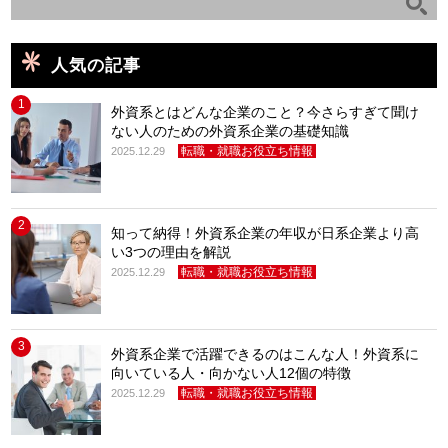
人気の記事
1
外資系とはどんな企業のこと？今さらすぎて聞け
ない人のための外資系企業の基礎知識
転職・就職お役立ち情報
2025.12.29
2
知って納得！外資系企業の年収が日系企業より高
い3つの理由を解説
転職・就職お役立ち情報
2025.12.29
3
外資系企業で活躍できるのはこんな人！外資系に
向いている人・向かない人12個の特徴
転職・就職お役立ち情報
2025.12.29