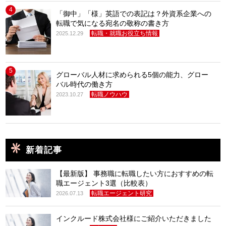
4
「御中」「様」英語での表記は？外資系企業への
転職で気になる宛名の敬称の書き方
転職・就職お役立ち情報
2025.12.29
5
グローバル人材に求められる5個の能力、グロー
バル時代の働き方
転職ノウハウ
2023.10.27
新着記事
【最新版】 事務職に転職したい方におすすめの転
職エージェント3選（比較表）
転職エージェント研究
2026.07.13
インクルード株式会社様にご紹介いただきました