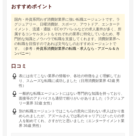
おすすめポイント
国内・外資系問わず消費財業界に強い転職エージェントです。ラ
グジュアリー、日曜消費財、スポーツ、アウトドア、エンターテ
イメント、流通・通販・ECやアパレルなどの求人案件が多く、所
属するコンサルタントもそれぞれの業界に特化しているため、専
門的な知識とノウハウで転職を支援してくれます。消費財業界へ
の転職を目指すのであれば文句なしのおすすめエージェントで
す。（参考：
外資系消費財業界の転職・求人なら - アズール＆カ
ンパニー
）
口コミ
表には出てこない業界の情報や、各社の特徴をよく理解してお
り、スムーズな転職に成功しました（日用消費財業界 42歳 男
性）
一般的な転職エージェントにはない専門的な知識を持っており、
面接等のアドバイスも適切で頼りがいがありました（ラグジュア
リー業界 32歳 女性）
別の転職エージェントではこちらの意向に沿わない求人ばかり進
められましたが、アズールさんでは私のキャリアにぴったりの求
人を勧めてくれ、さすがだと思いました（エンターテイメント業
界 36歳 男性）